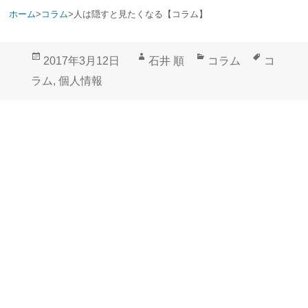
ホーム
>
コラム
>
人は隠すと見たくなる【コラム】
投
作
カ
タ
2017年3月12日
石井 順
コラム
コ
稿
成
テ
グ
ラム
,
個人情報
日:
者
ゴ
リ
ー