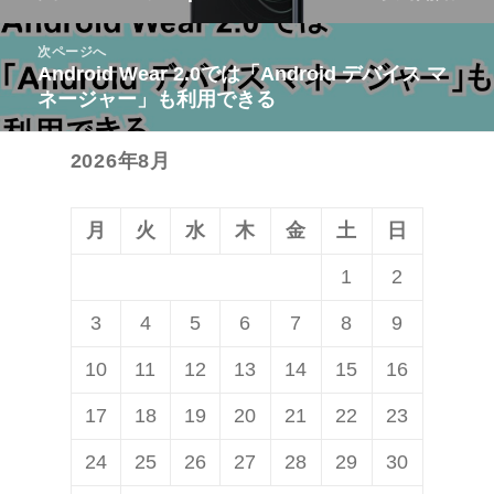
ナ
の
ビ
次ページへ
投
Android Wear 2.0では「Android デバイス マ
次
ゲ
稿:
ネージャー」も利用できる
の
ー
投
シ
2026年8月
稿:
ョ
ン
月
火
水
木
金
土
日
1
2
3
4
5
6
7
8
9
10
11
12
13
14
15
16
17
18
19
20
21
22
23
24
25
26
27
28
29
30