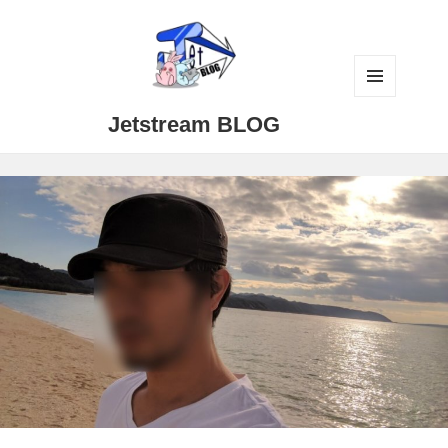
メニュ
Jetstream BLOG
ーとウ
ィジェ
ット