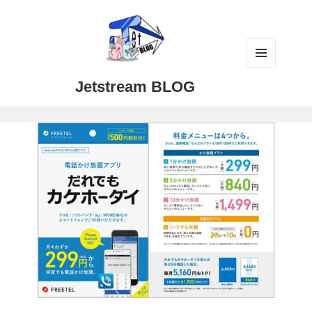
メニュ
Jetstream BLOG
ーとウ
ィジェ
ット