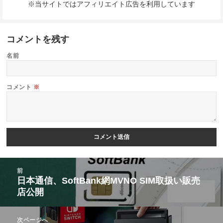
※当サイトではアフィリエイト広告を利用しています
コメントを残す
名前
コメント
※
投
前
稿
日本通信、SoftBank網MVNO SIM取扱い販売
前
店公開
ナ
の
ビ
投
次ページへ
ゲ