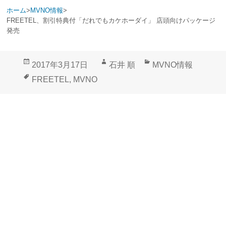
ホーム
>
MVNO情報
>
FREETEL、割引特典付「だれでもカケホーダイ」 店頭向けパッケージ
発売
投
作
カ
2017年3月17日
石井 順
MVNO情報
稿
成
テ
タ
FREETEL
,
MVNO
日:
者
ゴ
グ
リ
ー