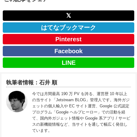
𝕏
はてなブックマーク
Pinterest
Facebook
LINE
執筆者情報：石井 順
今では月間最高 190 万 PV を誇る、運営歴 10 年以上
の当サイト「Jetstream BLOG」管理人です。海外ガジ
ェットの個人輸入や EC サイト運営、Google 公式認定
プログラム「Google ヘルプヒーロー」での活動を経
て、国内外ガジェット情報や Google 系アプリ / サービ
スの新機能情報など、当サイトを通して幅広く発信し
ています。