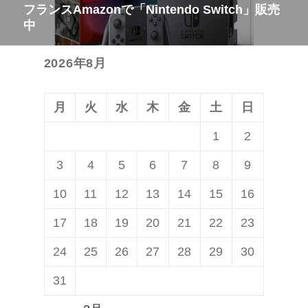
稿:
フランスAmazonで「Nintendo Switch」販売
次
ー
中
の
シ
投
ョ
2026年8月
稿:
ン
月
火
水
木
金
土
日
1
2
3
4
5
6
7
8
9
10
11
12
13
14
15
16
17
18
19
20
21
22
23
24
25
26
27
28
29
30
31