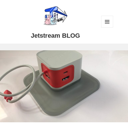
メニュ
Jetstream BLOG
ーとウ
ィジェ
ット