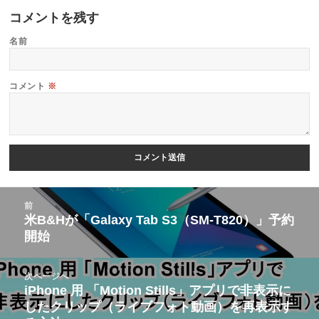
コメントを残す
名前
コメント
※
投
前
稿
米B&Hが「Galaxy Tab S3（SM-T820）」予約
前
開始
ナ
の
ビ
投
次ページへ
ゲ
稿:
iPhone 用 「Motion Stills」アプリで非表示に
次
ー
したクリップ（ライブフォト動画）を再表示す
の
シ