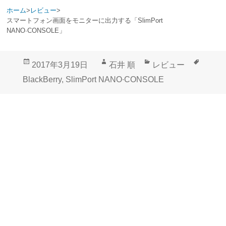
ホーム
>
レビュー
>
スマートフォン画面をモニターに出力する「SlimPort
NANO∙CONSOLE」
投
作
カ
タ
2017年3月19日
石井 順
レビュー
稿
成
テ
グ
BlackBerry
,
SlimPort NANO∙CONSOLE
日:
者
ゴ
リ
ー