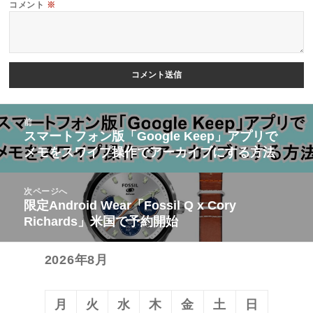
コメント
※
投
前
稿
スマートフォン版「Google Keep」アプリで
前
メモをスワイプ操作でアーカイブにする方法
ナ
の
ビ
投
次ページへ
ゲ
稿:
限定Android Wear「Fossil Q x Cory
次
ー
Richards」米国で予約開始
の
シ
投
ョ
2026年8月
稿:
ン
月
火
水
木
金
土
日