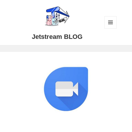
メニュ
Jetstream BLOG
ーとウ
ィジェ
ット