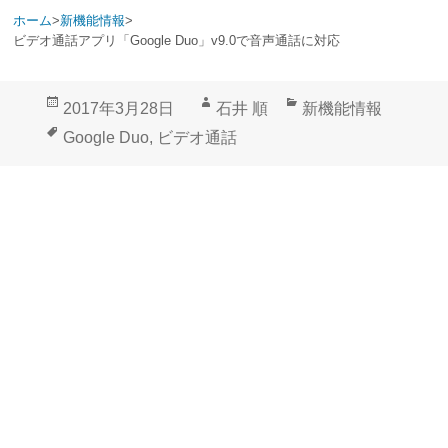
ホーム
>
新機能情報
>
ビデオ通話アプリ「Google Duo」v9.0で音声通話に対応
投
作
カ
2017年3月28日
石井 順
新機能情報
稿
成
テ
タ
Google Duo
,
ビデオ通話
日:
者
ゴ
グ
リ
ー