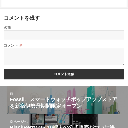
コメントを残す
名前
コメント
※
投
前
稿
Fossil、スマートウォッチポップアップストア
前
を新宿伊勢丹期間限定オープン
ナ
の
ビ
投
次ページへ
ゲ
稿:
BlackBerry OS 10端末の公式販売がついに終