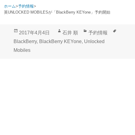
ホーム
>
予約情報
>
英UNLOCKED MOBILESが「BlackBerry KEYone」予約開始
投
作
カ
タ
2017年4月4日
石井 順
予約情報
稿
成
テ
グ
BlackBerry
,
BlackBerry KEYone
,
Unlocked
日:
者
ゴ
Mobiles
リ
ー