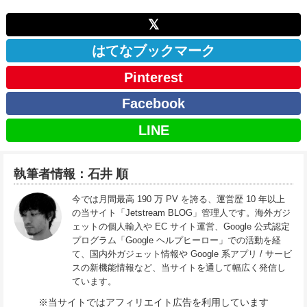
𝕏
はてなブックマーク
Pinterest
Facebook
LINE
執筆者情報：石井 順
今では月間最高 190 万 PV を誇る、運営歴 10 年以上
の当サイト「Jetstream BLOG」管理人です。海外ガジ
ェットの個人輸入や EC サイト運営、Google 公式認定
プログラム「Google ヘルプヒーロー」での活動を経
て、国内外ガジェット情報や Google 系アプリ / サービ
スの新機能情報など、当サイトを通して幅広く発信し
ています。
※当サイトではアフィリエイト広告を利用しています