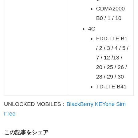
CDMA2000
B0 / 1 / 10
4G
FDD-LTE B1
/ 2 / 3 / 4 / 5 /
7 / 12 /13 /
20 / 25 / 26 /
28 / 29 / 30
TD-LTE B41
UNLOCKED MOBILES：
BlackBerry KEYone Sim
Free
この記事をシェア