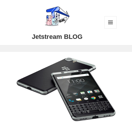
メニュ
Jetstream BLOG
ーとウ
ィジェ
ット