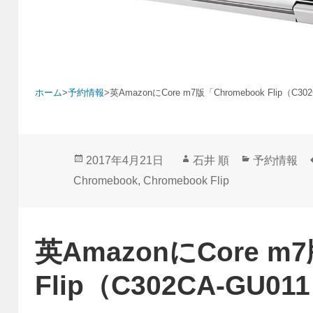
ホーム
>
予約情報
>
英AmazonにCore m7版「Chromebook Flip（C3
投
作
カ
2017年4月21日
石井 順
予約情報
稿
成
テ
Chromebook
,
Chromebook Flip
日:
者
ゴ
リ
ー
英AmazonにCore m7
Flip（C302CA-GU0