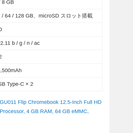
/ 8 GB
2 / 64 / 128 GB、microSD スロット搭載
D
2.11 b / g / n / ac
2
0,500mAh
B Type-C × 2
U011 Flip Chromebook 12.5-Inch Full HD
Hz Processor, 4 GB RAM, 64 GB eMMC,