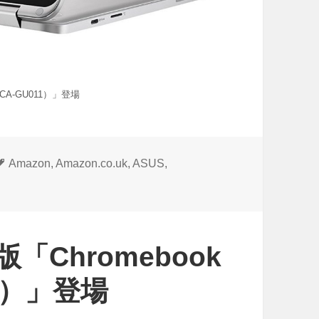
02CA-GU011）」登場
タ
Amazon
,
Amazon.co.uk
,
ASUS
,
グ
版「Chromebook
11）」登場