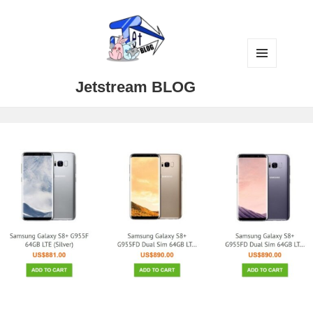
メニュ
Jetstream BLOG
ーとウ
ィジェ
ット