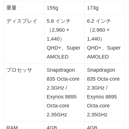
重量
155g
173g
ディスプレイ
5.8 インチ
6.2 インチ
（2,960 ×
（2,960 ×
1,440）
1,440）
QHD+、Super
QHD+、Super
AMOLED
AMOLED
プロセッサ
Snapdragon
Snapdragon
835 Octa-core
835 Octa-core
2.3GHz /
2.3GHz /
Exynos 8895
Exynos 8895
Octa-core
Octa-core
2.35GHz
2.35GHz
RAM
4GB
4GB