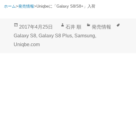
ホーム
>
発売情報
>
Uniqbeに「Galaxy S8/S8+」入荷
投
作
カ
タ
2017年4月25日
石井 順
発売情報
稿
成
テ
グ
Galaxy S8
,
Galaxy S8 Plus
,
Samsung
,
日:
者
ゴ
Uniqbe.com
リ
ー