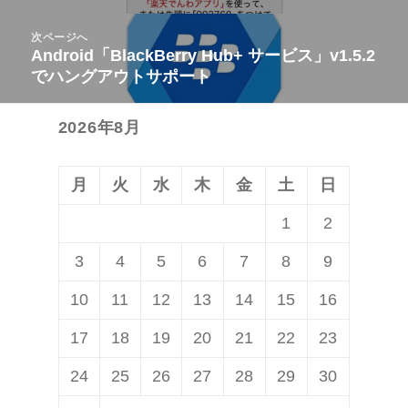
ビ
投
次ページへ
ゲ
稿:
Android「BlackBerry Hub+ サービス」v1.5.2
次
ー
でハングアウトサポート
の
シ
投
ョ
2026年8月
稿:
ン
月
火
水
木
金
土
日
1
2
3
4
5
6
7
8
9
10
11
12
13
14
15
16
17
18
19
20
21
22
23
24
25
26
27
28
29
30