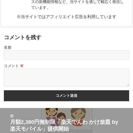
スの新機能情報など、当サイトを通して幅広く発信し
ています。
※当サイトではアフィリエイト広告を利用しています
コメントを残す
名前
コメント
※
投
前
稿
月額2,380円無制限「楽天でんわ かけ放題 by
前
楽天モバイル」提供開始
ナ
の