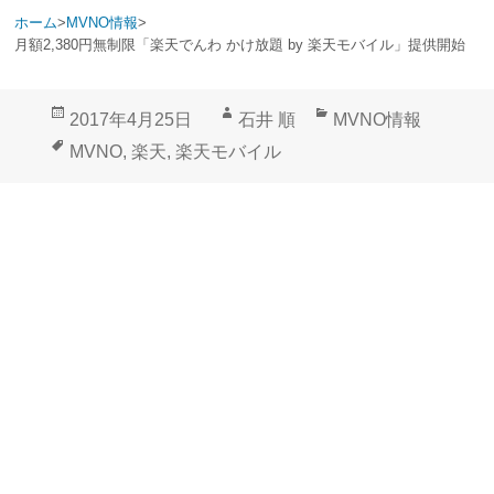
ホーム
>
MVNO情報
>
月額2,380円無制限「楽天でんわ かけ放題 by 楽天モバイル」提供開始
投
作
カ
2017年4月25日
石井 順
MVNO情報
稿
成
テ
タ
MVNO
,
楽天
,
楽天モバイル
日:
者
ゴ
グ
リ
ー