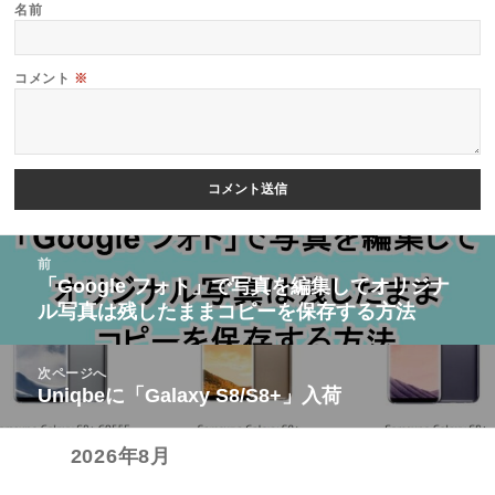
名前
コメント
※
投
前
稿
「Google フォト」で写真を編集してオリジナ
前
ル写真は残したままコピーを保存する方法
ナ
の
ビ
投
次ページへ
ゲ
稿:
Uniqbeに「Galaxy S8/S8+」入荷
次
ー
の
シ
2026年8月
投
ョ
稿: