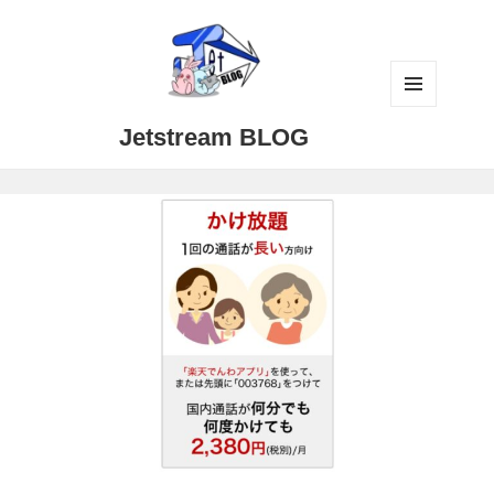
メニュ
Jetstream BLOG
ーとウ
ィジェ
ット