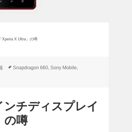
peria X Ultra」の噂
タ
報
Snapdragon 660
,
Sony Mobile
,
グ
/6.4インチディスプレイ
a」の噂