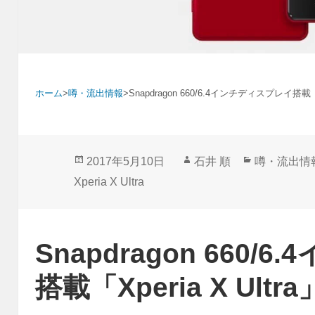
ホーム
>
噂・流出情報
>
Snapdragon 660/6.4インチディスプレイ搭載「X
投
作
カ
2017年5月10日
石井 順
噂・流出情
稿
成
テ
Xperia X Ultra
日:
者
ゴ
リ
ー
Snapdragon 660
搭載「Xperia X Ultr