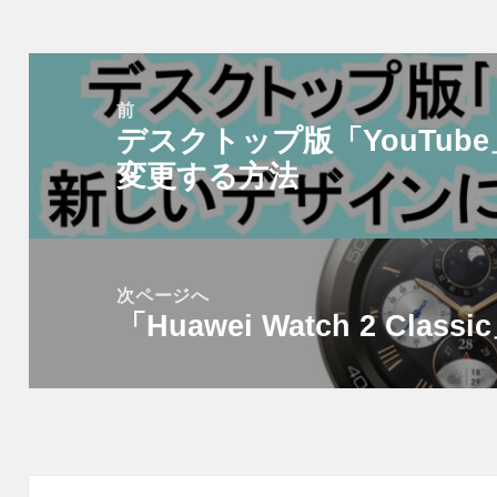
投
稿
前
デスクトップ版「YouTu
ナ
前
ビ
変更する方法
の
ゲ
投
ー
稿:
シ
次ページへ
ョ
「Huawei Watch 2 Cla
次
ン
の
投
稿: