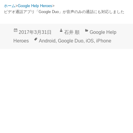
ホーム
>
Google Help Heroes
>
ビデオ通話アプリ「Google Duo」が音声のみの通話にも対応しました
投
作
カ
2017年3月31日
石井 順
Google Help
稿
成
テ
タ
Heroes
Android
,
Google Duo
,
iOS
,
iPhone
日:
者
ゴ
グ
リ
ー