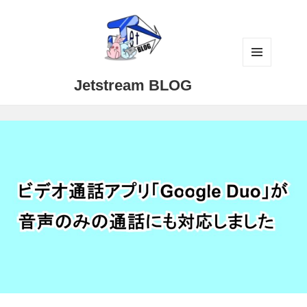
メニュ
Jetstream BLOG
ーとウ
ィジェ
ット