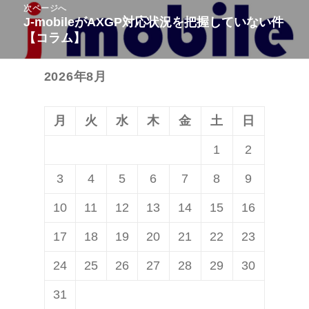
次ページへ
ゲ
稿:
J-mobileがAXGP対応状況を把握していない件
次
ー
【コラム】
の
シ
投
ョ
2026年8月
稿:
ン
月
火
水
木
金
土
日
1
2
3
4
5
6
7
8
9
10
11
12
13
14
15
16
17
18
19
20
21
22
23
24
25
26
27
28
29
30
31