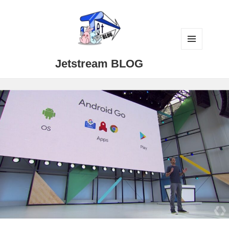
メニュ
Jetstream BLOG
ーとウ
ィジェ
ット