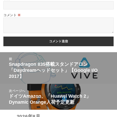
コメント
※
投
前
稿
Snapdragon 835搭載スタンドアロン
前
「Daydreamヘッドセット」【Google I/O
ナ
の
2017】
ビ
投
ゲ
稿:
次ページへ
ー
ドイツAmazon、「Huawei Watch 2」
次
シ
Dynamic Orange入荷予定更新
の
ョ
投
ン
2026年8月