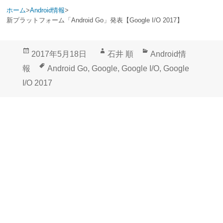
ホーム
>
Android情報
>
新プラットフォーム「Android Go」発表【Google I/O 2017】
投
作
カ
2017年5月18日
石井 順
Android情
稿
成
テ
タ
報
Android Go
,
Google
,
Google I/O
,
Google
日:
者
ゴ
グ
I/O 2017
リ
ー