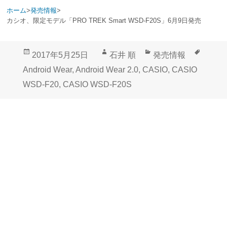
ホーム
>
発売情報
>
カシオ、限定モデル「PRO TREK Smart WSD-F20S」6月9日発売
投
作
カ
タ
2017年5月25日
石井 順
発売情報
稿
成
テ
グ
Android Wear
,
Android Wear 2.0
,
CASIO
,
CASIO
日:
者
ゴ
WSD-F20
,
CASIO WSD-F20S
リ
ー