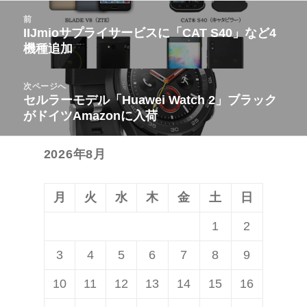
投
前
稿
IIJmioサプライサービスに「CAT S40」など4
前
機種追加
ナ
の
ビ
投
次ページへ
ゲ
稿:
セルラーモデル「Huawei Watch 2」ブラック
次
ー
がドイツAmazonに入荷
の
シ
投
ョ
2026年8月
稿:
ン
月
火
水
木
金
土
日
1
2
3
4
5
6
7
8
9
10
11
12
13
14
15
16