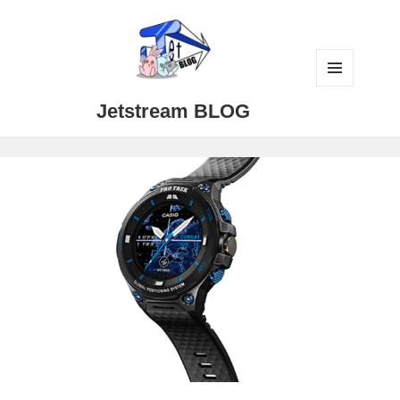
メニュ
Jetstream BLOG
ーとウ
ィジェ
ット