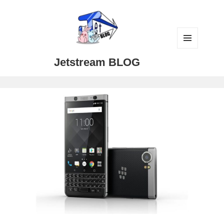
メニュ
Jetstream BLOG
ーとウ
ィジェ
ット