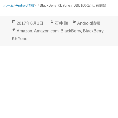
ホーム
>
Android情報
>
「BlackBerry KEYone」BBB100-1が出荷開始
投
作
カ
2017年6月1日
石井 順
Android情報
稿
成
テ
タ
Amazon
,
Amazon.com
,
BlackBerry
,
BlackBerry
日:
者
ゴ
グ
KEYone
リ
ー