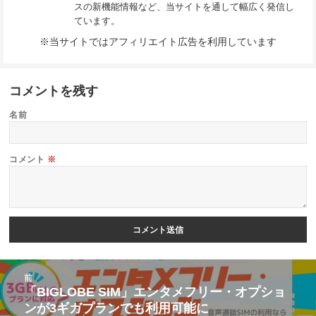
スの新機能情報など、当サイトを通して幅広く発信し
ています。
※当サイトではアフィリエイト広告を利用しています
コメントを残す
名前
コメント
※
投
前
稿
「BIGLOBE SIM」エンタメフリー・オプショ
前
ンが3ギガプランでも利用可能に
ナ
の