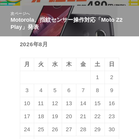
ビ
投
次ページへ
ゲ
稿:
Motorola、指紋センサー操作対応「Moto Z2
次
ー
Play」発表
の
シ
投
ョ
2026年8月
稿:
ン
月
火
水
木
金
土
日
1
2
3
4
5
6
7
8
9
10
11
12
13
14
15
16
17
18
19
20
21
22
23
24
25
26
27
28
29
30