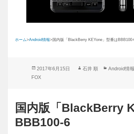
ホーム
>
Android情報
>
国内版「BlackBerry KEYone」型番はBBB100-
投
作
カ
2017年6月15日
石井 順
Android情
稿
成
テ
FOX
日:
者
ゴ
リ
ー
国内版「BlackBerry
BBB100-6