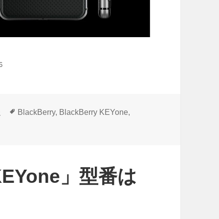
6
タ
報
BlackBerry
,
BlackBerry KEYone
,
グ
 KEYone」型番は