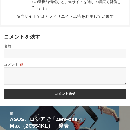
スの新機能情報など、当サイトを通して幅広く発信し
ています。
※当サイトではアフィリエイト広告を利用しています
コメントを残す
名前
コメント
※
投
前
稿
ASUS、ロシアで「ZenFone 4
前
Max（ZC554KL）」発表
ナ
の