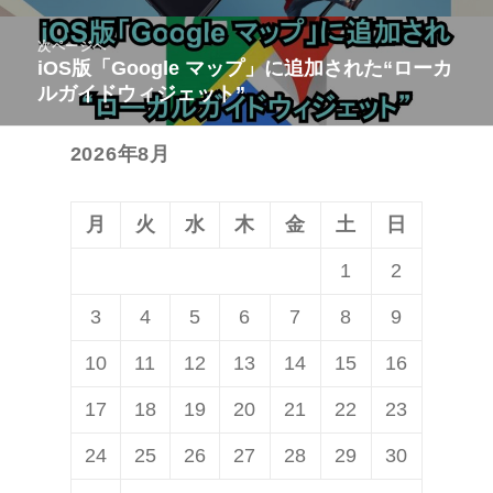
ビ
投
次ページへ
ゲ
稿:
iOS版「Google マップ」に追加された“ローカ
次
ー
ルガイドウィジェット”
の
シ
投
ョ
2026年8月
稿:
ン
月
火
水
木
金
土
日
1
2
3
4
5
6
7
8
9
10
11
12
13
14
15
16
17
18
19
20
21
22
23
24
25
26
27
28
29
30