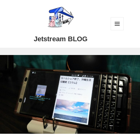
メニュ
Jetstream BLOG
ーとウ
ィジェ
ット