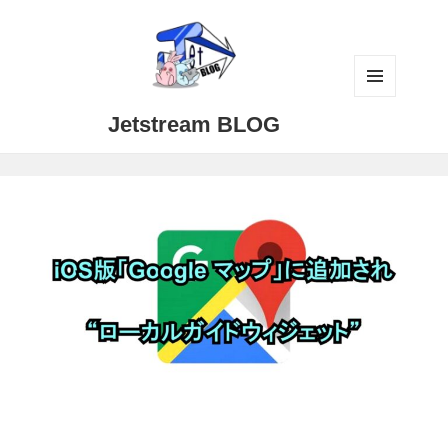
メニュ
Jetstream BLOG
ーとウ
ィジェ
ット