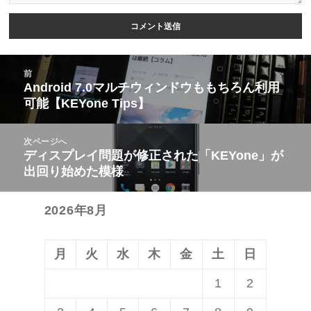
投
前
稿
Android 7.0マルチウィンドウももちろん利用
前
可能【KEYone Tips】
ナ
の
ビ
投
次ページへ
ゲ
稿:
ディスプレイ問題が修正された「KEYone」が
次
ー
出回り始めた模様
の
シ
投
ョ
2026年8月
稿:
ン
月
火
水
木
金
土
日
1
2