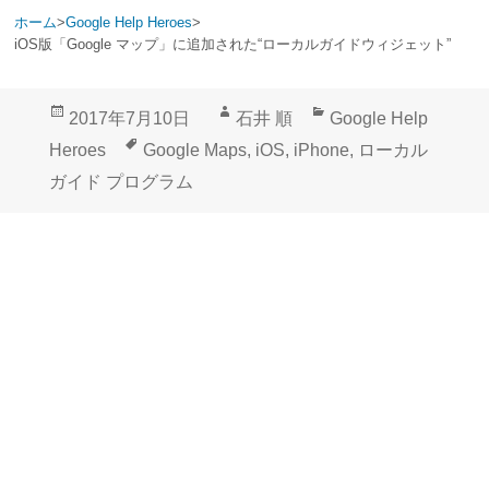
ホーム
>
Google Help Heroes
>
iOS版「Google マップ」に追加された“ローカルガイドウィジェット”
投
作
カ
2017年7月10日
石井 順
Google Help
稿
成
テ
タ
Heroes
Google Maps
,
iOS
,
iPhone
,
ローカル
日:
者
ゴ
グ
ガイド プログラム
リ
ー