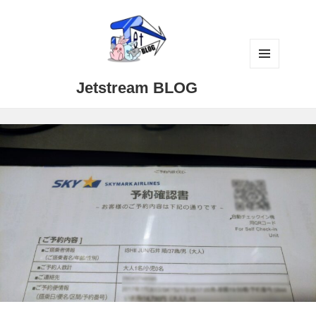
メニュ
Jetstream BLOG
ーとウ
ィジェ
ット