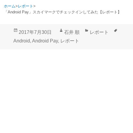
ホーム
>
レポート
>
「Android Pay」スカイマークでチェックインしてみた【レポート】
投
作
カ
タ
2017年7月30日
石井 順
レポート
稿
成
テ
グ
Android
,
Android Pay
,
レポート
日:
者
ゴ
リ
ー