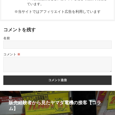
ています。
※当サイトではアフィリエイト広告を利用しています
コメントを残す
名前
コメント
※
投
前
稿
販売経験者から見たヤマダ電機の接客【コラ
前
ム】
ナ
の