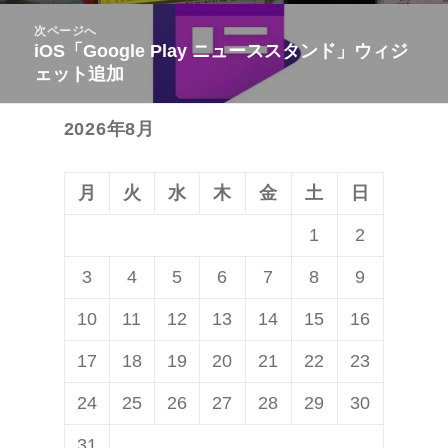
ビ
投
次ページへ
ゲ
稿:
iOS「Google Play ニューススタンド」ウィジ
次
ー
ェット追加
の
シ
投
ョ
2026年8月
稿:
ン
月
火
水
木
金
土
日
1
2
3
4
5
6
7
8
9
10
11
12
13
14
15
16
17
18
19
20
21
22
23
24
25
26
27
28
29
30
31