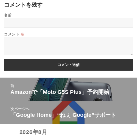
コメントを残す
名前
コメント
※
投
前
稿
Amazonで「Moto G5S Plus」予約開始
前
ナ
の
ビ
次ページへ
投
「Google Home」“ねぇ Google”サポート
次
ゲ
稿:
の
ー
2026年8月
投
シ