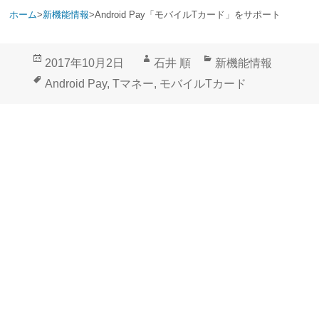
ホーム
>
新機能情報
>
Android Pay「モバイルTカード」をサポート
投
作
カ
2017年10月2日
石井 順
新機能情報
稿
成
テ
タ
Android Pay
,
Tマネー
,
モバイルTカード
日:
者
ゴ
グ
リ
ー