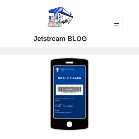
メニュ
Jetstream BLOG
ーとウ
ィジェ
ット