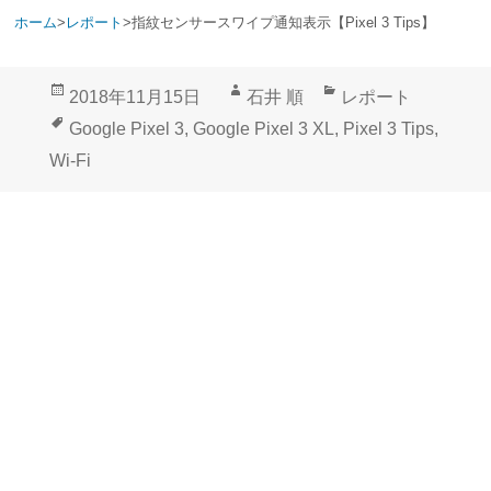
ホーム
>
レポート
>
指紋センサースワイプ通知表示【Pixel 3 Tips】
投
作
カ
2018年11月15日
石井 順
レポート
稿
成
テ
タ
Google Pixel 3
,
Google Pixel 3 XL
,
Pixel 3 Tips
,
日:
者
ゴ
グ
Wi-Fi
リ
ー