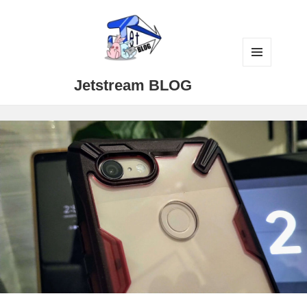
メニュ
Jetstream BLOG
ーとウ
ィジェ
ット