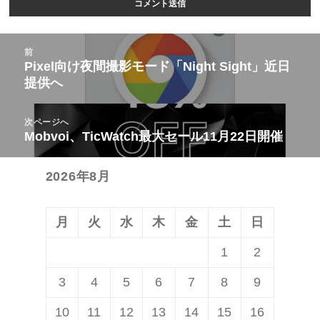
投
前
稿
Pixel向け夜間撮影モード「Night Sight」近日
前
提供へ
ナ
の
ビ
投
次ページへ
ゲ
稿:
Mobvoi、TicWatch最大セール11月22日開催
次
ー
の
シ
2026年8月
投
ョ
稿:
ン
月
火
水
木
金
土
日
1
2
3
4
5
6
7
8
9
10
11
12
13
14
15
16