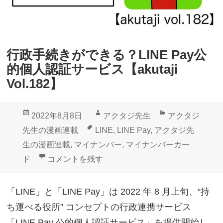
行政手続きができる？LINE Pay公
的個人認証サービス【akutaji
Vol.182】
投
作
カ
2022年8月8日
アクタジ先生
アクタジ
稿
成
テ
タ
先生の漫画連載
LINE
,
LINE Pay
,
アクタジ先
日:
者
ゴ
グ
生の漫画連載
,
マイナンバー
,
マイナンバーカー
リ
行政手続きができる？LINE Pay公的個人認証サービス【a
ド
コメントを残す
ー
「LINE」と「LINE Pay」は 2022 年 8 月上旬、“持
ち運べる役所” コンセプトの行政連携サービス
「LINE Pay 公的個人認証サービス」を提供開始し