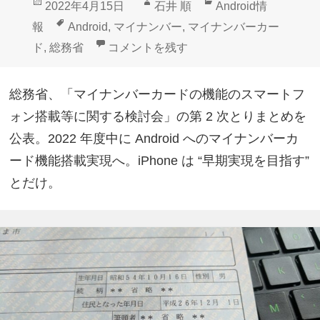
投
作
カ
2022年4月15日
石井 順
Android情
稿
成
テ
タ
報
Android
,
マイナンバー
,
マイナンバーカー
日:
者
ゴ
グ
2022年度中！Androidにマイナンバー
ド
,
総務省
コメントを残す
リ
ー
総務省、「マイナンバーカードの機能のスマートフ
ォン搭載等に関する検討会」の第 2 次とりまとめを
公表。2022 年度中に Android へのマイナンバーカ
ード機能搭載実現へ。iPhone は “早期実現を目指す”
とだけ。