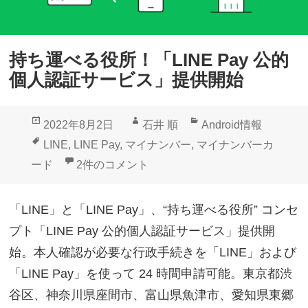
持ち運べる役所！「LINE Pay 公的
個人認証サービス」提供開始
投
作
カ
2022年8月2日
石井 順
Android情報
稿
成
テ
タ
LINE
,
LINE Pay
,
マイナンバー
,
マイナンバーカ
日:
者
ゴ
グ
持ち運べる役所！「LINE Pay 公的個人認証
ード
2件のコメント
リ
ー
「LINE」と「LINE Pay」、“持ち運べる役所” コンセ
プト「LINE Pay 公的個人認証サービス」提供開
始。本人確認が必要な行政手続きを「LINE」および
「LINE Pay」を使って 24 時間申請可能。東京都渋
谷区、神奈川県座間市、富山県魚津市、愛知県東郷