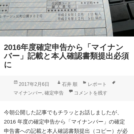
2016年度確定申告から「マイナン
バー」記載と本人確認書類提出必須
に
投
作
カ
タ
2017年2月6日
石井 順
レポート
稿
成
テ
グ
2016年度確定申告から「
マイナンバー
,
確定申告
コメントを残す
日:
者
ゴ
リ
今朝公開した記事でもチラッとお話しましたが、
ー
2016 年度の確定申告から「マイナンバー」の確定
申告書への記載と本人確認書類提出（コピー）が必