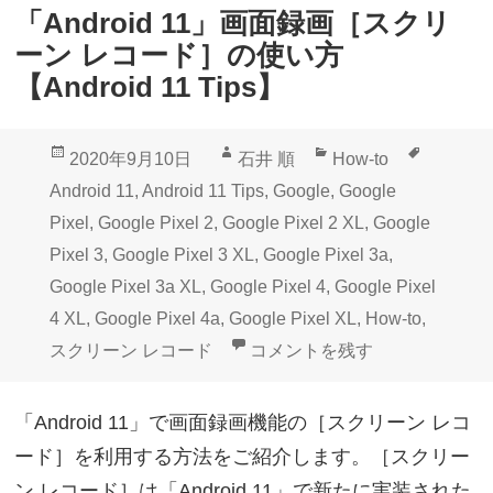
「Android 11」画面録画［スクリ
ーン レコード］の使い方
【Android 11 Tips】
投
作
カ
タ
2020年9月10日
石井 順
How-to
稿
成
テ
グ
Android 11
,
Android 11 Tips
,
Google
,
Google
日:
者
ゴ
Pixel
,
Google Pixel 2
,
Google Pixel 2 XL
,
Google
リ
Pixel 3
,
Google Pixel 3 XL
,
Google Pixel 3a
,
ー
Google Pixel 3a XL
,
Google Pixel 4
,
Google Pixel
4 XL
,
Google Pixel 4a
,
Google Pixel XL
,
How-to
,
「Android 11」画面録画［スク
スクリーン レコード
コメントを残す
「Android 11」で画面録画機能の［スクリーン レコ
ード］を利用する方法をご紹介します。［スクリー
ン レコード］は「Android 11」で新たに実装された