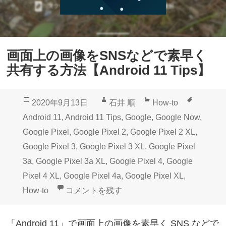
画面上の画像をSNSなどで素早く
共有する方法【Android 11 Tips】
投
作
カ
タ
2020年9月13日
石井 順
How-to
稿
成
テ
グ
Android 11
,
Android 11 Tips
,
Google
,
Google Now
,
日:
者
ゴ
Google Pixel
,
Google Pixel 2
,
Google Pixel 2 XL
,
リ
Google Pixel 3
,
Google Pixel 3 XL
,
Google Pixel
ー
3a
,
Google Pixel 3a XL
,
Google Pixel 4
,
Google
Pixel 4 XL
,
Google Pixel 4a
,
Google Pixel XL
,
画面上の画像をSNSなどで素早く共有する方法【And
How-to
コメントを残す
「Android 11」で画面上の画像を素早く SNS などで