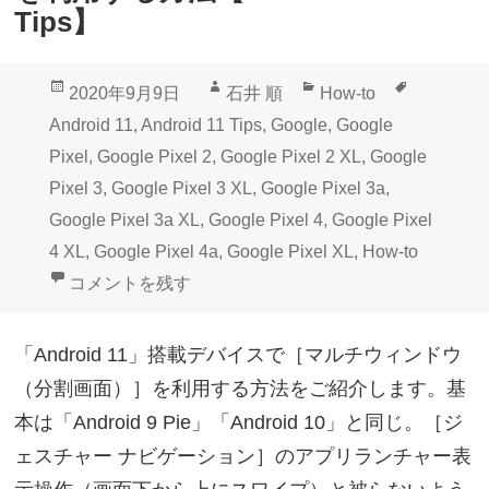
Tips】
投
作
カ
タ
2020年9月9日
石井 順
How-to
稿
成
テ
グ
Android 11
,
Android 11 Tips
,
Google
,
Google
日:
者
ゴ
Pixel
,
Google Pixel 2
,
Google Pixel 2 XL
,
Google
リ
Pixel 3
,
Google Pixel 3 XL
,
Google Pixel 3a
,
ー
Google Pixel 3a XL
,
Google Pixel 4
,
Google Pixel
4 XL
,
Google Pixel 4a
,
Google Pixel XL
,
How-to
「Android 11」マルチウィンドウを利用する方法【Androi
コメントを残す
「Android 11」搭載デバイスで［マルチウィンドウ
（分割画面）］を利用する方法をご紹介します。基
本は「Android 9 Pie」「Android 10」と同じ。［ジ
ェスチャー ナビゲーション］のアプリランチャー表