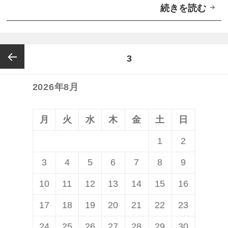
続きを読む
ス
プ
マ
リ
ー
「
投
ト
ページ
3
G
稿
メ
o
の
ッ
2026年8月
前の
o
ペ
セ
g
ー
ペー
ー
月
火
水
木
金
土
日
l
ジ
ジ
送
e
1
2
ジ
ア
り
A
3
4
5
6
7
8
9
プ
l
リ
10
11
12
13
14
15
16
l
「
o
17
18
19
20
21
22
23
G
」
24
25
26
27
28
29
30