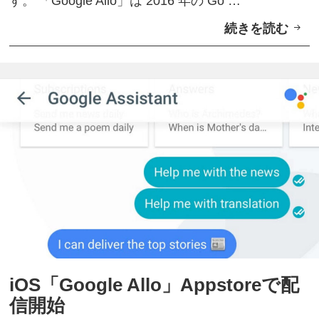
す。 「Google Allo」は 2016 年の Go …
続きを読む
ス
マ
ー
ト
フ
ォ
ン
向
け
新
チ
ャ
iOS「Google Allo」Appstoreで配
ッ
信開始
ト