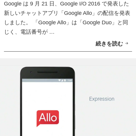
Google は 9 月 21 日、Google I/O 2016 で発表した
o
新しいチャットアプリ「Google Allo」の配信を発表
r
しました。 「Google Allo」は「Google Duo」と同
e
じく、電話番号が …
で
続きを読む
G
配
o
信
o
開
g
始
l
e
A
s
s
i