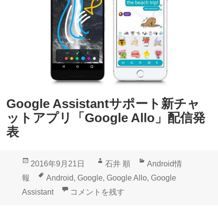
o
」
o
の
g
基
l
本
e
的
A
な
l
使
Google Assistantサポート新チャ
l
い
ットアプリ「Google Allo」配信発
o
方
表
」
A
投
作
カ
2016年9月21日
石井 順
Android情
p
稿
成
テ
タ
報
Android
,
Google
,
Google Allo
,
Google
p
日:
者
ゴ
グ
Google Assistantサポート新チャットアプ
Assistant
コメントを残す
s
リ
t
ー