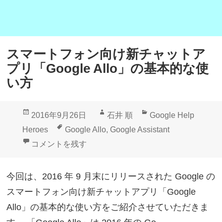
スマートフォン向け新チャットア
プリ「Google Allo」の基本的な使
い方
投
作
カ
2016年9月26日
石井 順
Google Help
稿
成
テ
タ
Heroes
Google Allo
,
Google Assistant
日:
者
ゴ
グ
スマートフォン向け新チャットアプリ「Google All
コメントを残す
リ
ー
今回は、2016 年 9 月末にリリースされた Google の
スマートフォン向け新チャットアプリ「Google
Allo」の基本的な使い方をご紹介させていただきま