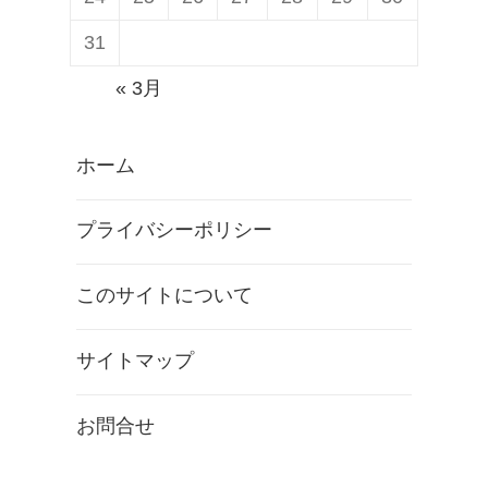
o
配
o
31
信
g
発
« 3月
l
表
e
ホーム
A
l
プライバシーポリシー
l
o
このサイトについて
」
を
サイトマップ
発
表
お問合せ
【
G