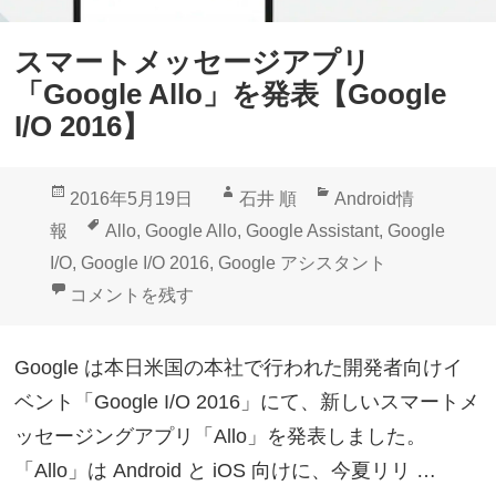
s
t
スマートメッセージアプリ
a
「Google Allo」を発表【Google
n
I/O 2016】
t
サ
投
作
カ
2016年5月19日
石井 順
Android情
ポ
稿
成
テ
タ
報
Allo
,
Google Allo
,
Google Assistant
,
Google
ー
日:
者
ゴ
グ
I/O
,
Google I/O 2016
,
Google アシスタント
ト
リ
スマートメッセージアプリ「Google Allo」を発表【Googl
コメントを残す
新
ー
チ
Google は本日米国の本社で行われた開発者向けイ
ャ
ベント「Google I/O 2016」にて、新しいスマートメ
ッ
ッセージングアプリ「Allo」を発表しました。
ト
「Allo」は Android と iOS 向けに、今夏リリ …
ア