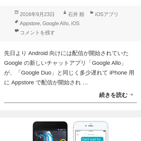
ア
投
作
カ
2016年9月23日
石井 順
iOSアプリ
プ
稿
成
テ
タ
Appstore
,
Google Allo
,
iOS
リ
日:
者
ゴ
グ
iOS「Google Allo」Appstoreで配信開始 に
コメントを残す
「
リ
G
ー
先日より Android 向けには配信が開始されていた
o
Google の新しいチャットアプリ「Google Allo」
o
が、「Google Duo」と同じく多少遅れて iPhone 用
g
に Appstore で配信が開始され …
l
続きを読む
i
e
O
A
S
l
「
l
G
o