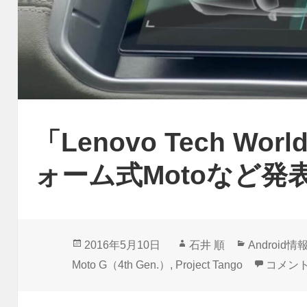
「Lenovo Tech Wo
ォーム式Motoなど発
投
作
カ
2016年5月10日
石井 順
Android情
稿
成
テ
「Leno
Moto G（4th Gen.）
,
Project Tango
コメン
日:
者
ゴ
リ