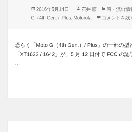
投
作
カ
2016年5月14日
石井 順
噂・流出情
稿
成
テ
「Moto G（4
G（4th Gen.）Plus
,
Motorola
コメントを残
日:
者
ゴ
リ
ー
恐らく「Moto G（4th Gen.）/ Plus」の一部の
「XT1622 / 1642」が、5 月 12 日付で FC
…