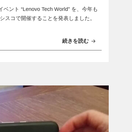
ー
ク
ト “Lenovo Tech World” を、今年も
登
サンフランシスコで開催することを発表しました。
場
続きを読む
「
L
e
n
o
v
o
T
e
c