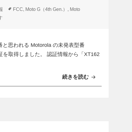
タ
報
FCC
,
Moto G（4th Gen.）
,
Moto
グ
th Gen.）」？Motorola未発表型番「XT1622 / 1642」FCC認証
す
型番と思われる Motorola の未発表型番
C の認証を取得しました。 認証情報から「XT162
続きを読む
「
M
o
t
o
G
（