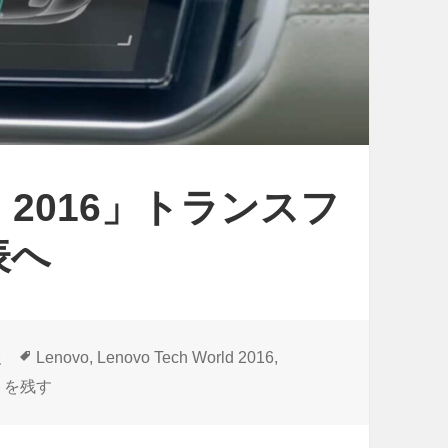
2
「
2
M
/
o
1
t
6
o
4
G
2
rld 2016」トランスフ
（
」
4
表へ
F
）
C
」
C
ベ
認
ン
タ
報
Lenovo
,
Lenovo Tech World 2016
,
証
グ
チ
vo Tech World 2016」トランスフォーム式Motoなど発表へ に
トを残す
取
マ
得