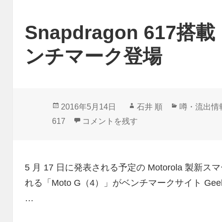
Snapdragon 617搭
ンチマーク登場
投
作
カ
2016年5月14日
石井 順
噂・流出情
稿
成
テ
Snapdragon 617搭載「Moto G（
617
コメントを残す
日:
者
ゴ
リ
ー
5 月 17 日に発表される予定の Motorola 製新ス
れる「Moto G（4）」がベンチマークサイト Geek
…