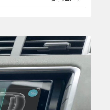
r
n
o
a
l
p
a
d
未
r
発
a
表
g
型
o
番
n
「
6
X
1
T
7
1
搭
6
載