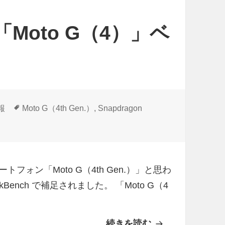
4
載「Moto G（4）」ベ
t
h
G
e
n
.
タ
報
Moto G（4th Gen.）
,
Snapdragon
グ
4）」ベンチマーク登場 に
）
」
？
マートフォン「Moto G（4th Gen.）」と思わ
M
Bench で補足されました。 「Moto G（4
o
t
o
続きを読む
S