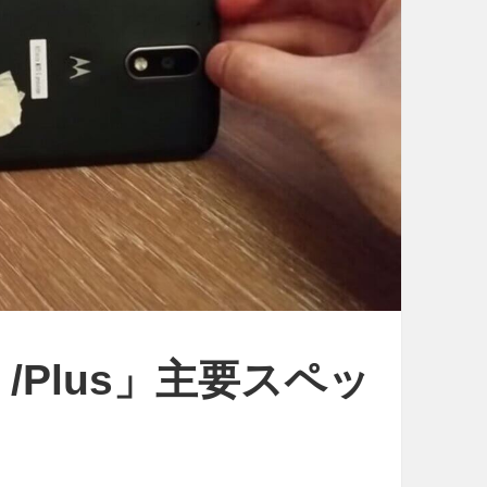
h
W
o
r
l
d
2
0
1
6
」
.）/Plus」主要スペッ
ト
ラ
ン
ス