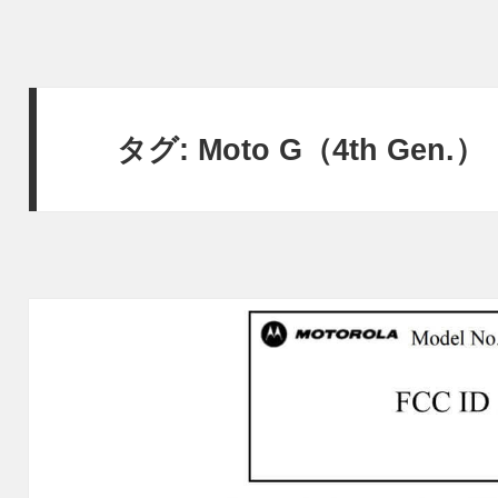
タグ:
Moto G（4th Gen.）