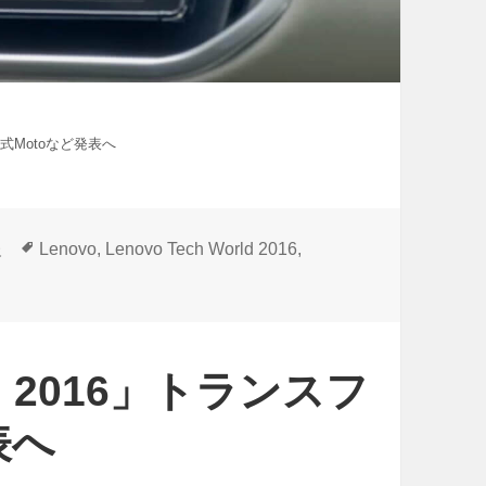
ーム式Motoなど発表へ
タ
報
Lenovo
,
Lenovo Tech World 2016
,
グ
rld 2016」トランスフ
表へ