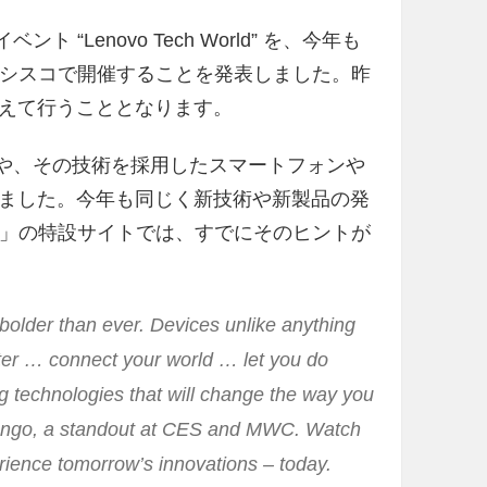
ト “Lenovo Tech World” を、今年も
サンフランシスコで開催することを発表しました。昨
えて行うこととなります。
の最新技術や、その技術を採用したスマートフォンや
ました。今年も同じく新技術や新製品の発
 2016」の特設サイトでは、すでにそのヒントが
bolder than ever. Devices unlike anything
tter … connect your world … let you do
 technologies that will change the way you
 on Tango, a standout at CES and MWC. Watch
ience tomorrow’s innovations – today.