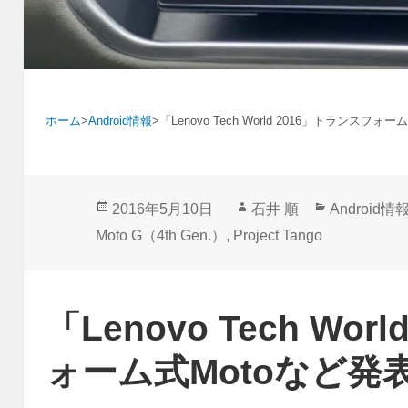
ホーム
>
Android情報
>
「Lenovo Tech World 2016」トランスフォ
投
作
カ
2016年5月10日
石井 順
Android情
稿
成
テ
Moto G（4th Gen.）
,
Project Tango
日:
者
ゴ
リ
ー
「Lenovo Tech Wo
ォーム式Motoなど発