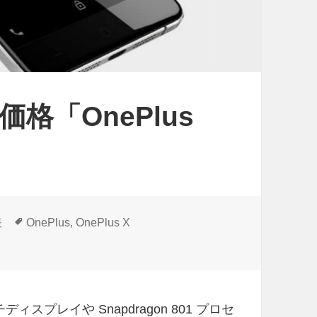
ー
ル
ド
1
2
価格「OnePlus
月
2
2
日
発
売
タ
表
OnePlus
,
OnePlus X
グ
表 に
チディスプレイや Snapdragon 801 プロセ