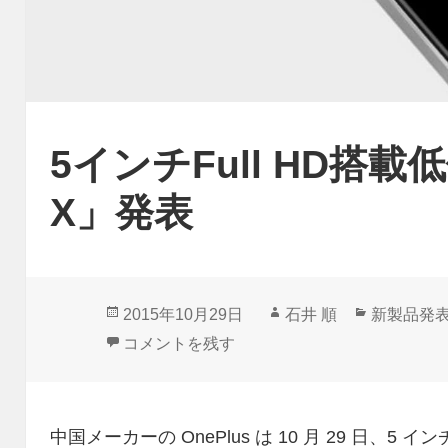
5インチFull HD搭載低
X」発表
投
作
カ
2015年10月29日
石井 順
新製品発
稿
成
テ
5インチFull HD搭載低価格「OnePlus X」発
コメントを残す
日:
者
ゴ
リ
ー
中国メーカーの OnePlus は 10 月 29 日、5 イン