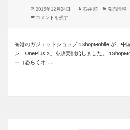
投
作
カ
2015年12月24日
石井 順
発売情報
稿
成
テ
1ShopMobile、「OnePlus X」ブラック/
コメントを残す
日:
者
ゴ
リ
ー
香港のガジェットショップ 1ShopMobile が、中
ン「OnePlus X」を販売開始しました。 1Sho
ー（恐らくオ …