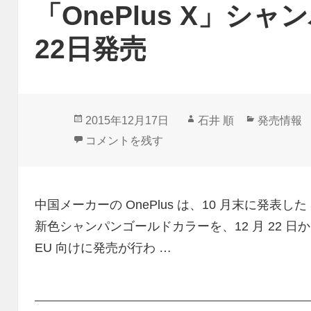
「OnePlus X」シ
22日発売
投
作
カ
2015年12月17日
石井 順
発売情報
稿
成
テ
「OnePlus X」シャンパンゴールド12月22日
コメントを残す
日:
者
ゴ
リ
ー
中国メーカーの OnePlus は、10 月末に発表した
新色シャンパンゴールドカラーを、12 月 22 
EU 向けに発売が行わ …