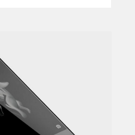
n
e
P
l
u
s
X
」
シ
ャ
ン
パ
ン
ゴ