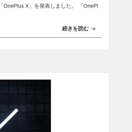
nePlus X」を発表しました。 「OnePl
続きを読む
5
イ
ン
チ
F
u
l
l
H
D
搭
載