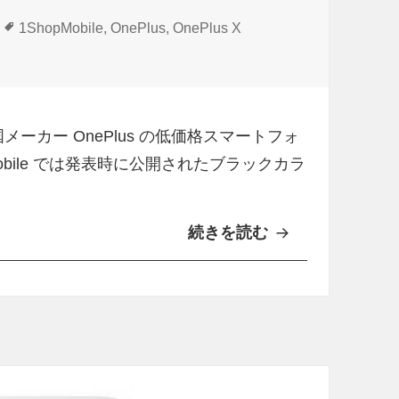
タ
1ShopMobile
,
OnePlus
,
OnePlus X
グ
ホワイト発売 に
国メーカー OnePlus の低価格スマートフォ
pMobile では発表時に公開されたブラックカラ
続きを読む
1
S
h
o
p
M
o