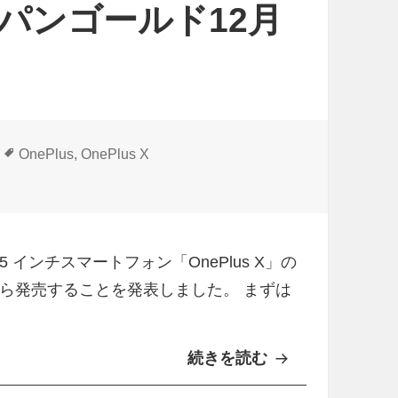
ャンパンゴールド12月
」
ブ
ラ
ッ
ク
/
タ
OnePlus
,
OnePlus X
グ
ホ
発売 に
ワ
イ
ト
 5 インチスマートフォン「OnePlus X」の
発
日から発売することを発表しました。 まずは
売
続きを読む
「
O