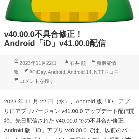
v40.00.0不具合修正！
Android「iD」v41.00.0配信
投
作
カ
2023年11月22日
石井 順
新機能情
稿
成
テ
タ
報
#PiDay
,
Android
,
Android 14
,
NTTドコモ
日:
者
ゴ
グ
v40.00.0不具合修正！Android「iD」v41.00.0配信 に
コメントを残す
リ
ー
2023 年 11 月 22 日（水）、Android 版「iD」アプ
リにアプリバージョン v41.00.0 アップデート配信開
始。先日配信された v40.00.0 での不具合が修正。
Android 版「iD」アプリ v40.00.0 では、以前のバー