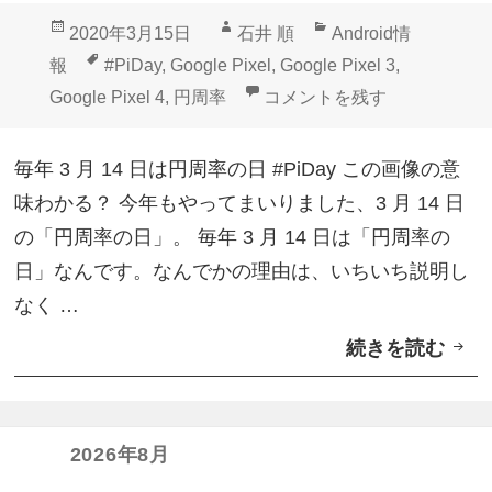
投
作
カ
2020年3月15日
石井 順
Android情
稿
成
テ
タ
報
#PiDay
,
Google Pixel
,
Google Pixel 3
,
日:
者
ゴ
グ
これ意味わかる？3月14日は円周
Google Pixel 4
,
円周率
コメントを残す
リ
ー
毎年 3 月 14 日は円周率の日 #PiDay この画像の意
味わかる？ 今年もやってまいりました、3 月 14 日
の「円周率の日」。 毎年 3 月 14 日は「円周率の
日」なんです。なんでかの理由は、いちいち説明し
なく …
続きを読む
こ
れ
意
味
2026年8月
わ