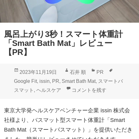
風呂上がり3秒！スマート体重計
「Smart Bath Mat」レビュー
【PR】
投
作
カ
タ
2023年11月19日
石井 順
PR
稿
成
テ
グ
Google Fit
,
issin
,
PR
,
Smart Bath Mat
,
スマートバ
日:
者
ゴ
風呂上がり3秒！スマート体重計「S
スマット
,
ヘルスケア
コメントを残す
リ
ー
東京大学発ヘルスケアベンチャー企業 issin 株式会
社様より、バスマット型スマート体重計「Smart
Bath Mat（スマートバスマット）」を提供いただき