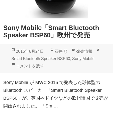
Sony Mobile「Smart Bluetooth
Speaker BSP60」欧州で発売
投
作
カ
タ
2015年6月24日
石井 順
発売情報
稿
成
テ
グ
Smart Bluetooth Speaker BSP60
,
Sony Mobile
日:
者
ゴ
Sony Mobile「Smart Bluetooth Speaker BSP60
コメントを残す
リ
ー
Sony Mobile が MWC 2015 で発表した球体型の
Bluetooth スピーカー「Smart Bluetooth Speaker
BSP60」が、英国やドイツなどの欧州諸国で販売が
開始されました。 「Sm …