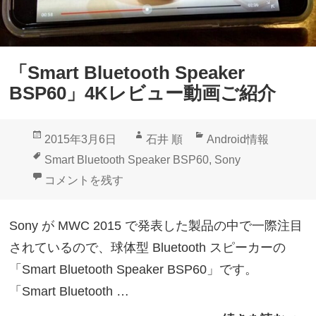
e
6
「
0
S
」
「Smart Bluetooth Speaker
m
海
BSP60」4Kレビュー動画ご紹介
a
外
r
で
投
作
カ
2015年3月6日
石井 順
Android情報
t
予
稿
成
テ
タ
Smart Bluetooth Speaker BSP60
,
Sony
B
約
日:
者
ゴ
グ
「Smart Bluetooth Speaker BSP60」4Kレビュー
コメントを残す
l
開
リ
u
始
ー
Sony が MWC 2015 で発表した製品の中で一際注目
e
されているので、球体型 Bluetooth スピーカーの
t
「Smart Bluetooth Speaker BSP60」です。
o
「Smart Bluetooth …
o