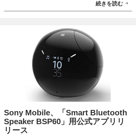
続きを読む
S
o
n
y
M
o
b
i
l
e
「
S
Sony Mobile、「Smart Bluetooth
m
Speaker BSP60」用公式アプリリ
a
リース
r