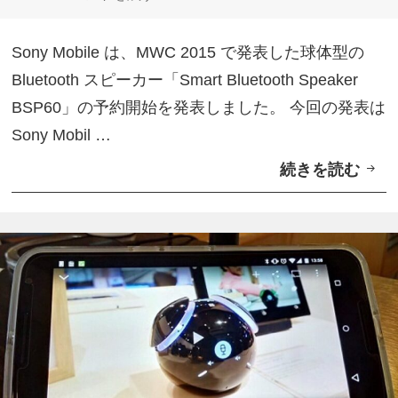
t
モ
リ
o
動
ー
Sony Mobile は、MWC 2015 で発表した球体型の
o
画
Bluetooth スピーカー「Smart Bluetooth Speaker
t
公
BSP60」の予約開始を発表しました。 今回の発表は
h
開
Sony Mobil …
S
続きを読む
S
p
o
e
n
a
y
k
M
e
o
r
b
B
i
S
l
P