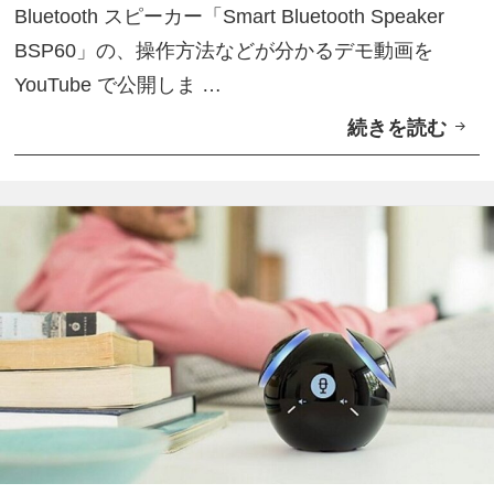
Bluetooth スピーカー「Smart Bluetooth Speaker
e
BSP60」の、操作方法などが分かるデモ動画を
t
YouTube で公開しま …
o
続きを読む
S
o
o
t
n
h
y
S
M
p
o
e
b
a
i
k
l
e
e
r
、
B