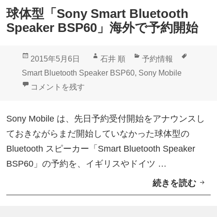
「
S
球体型「Sony Smart Bluetooth
S
P
Speaker BSP60」海外で予約開始
m
6
a
0
投
作
カ
タ
2015年5月6日
石井 順
予約情報
r
」
稿
成
テ
グ
Smart Bluetooth Speaker BSP60
,
Sony Mobile
t
用
日:
者
ゴ
球体型「Sony Smart Bluetooth Speaker BSP60
コメントを残す
B
公
リ
l
式
ー
Sony Mobile は、先日予約受付開始をアナウンスし
u
ア
ておきながらまだ開始していなかった球体型の
e
プ
Bluetooth スピーカー「Smart Bluetooth Speaker
t
リ
BSP60」の予約を、イギリスやドイツ …
o
リ
続きを読む
球
o
リ
体
t
ー
型
h
ス