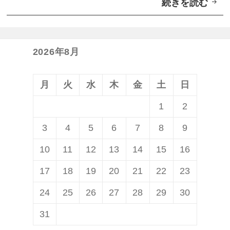
続きを読む
「
t
S
h
m
S
a
p
2026年8月
r
e
t
a
月
火
水
木
金
土
日
B
k
1
2
l
e
3
4
5
6
7
8
9
u
r
e
B
10
11
12
13
14
15
16
t
S
17
18
19
20
21
22
23
o
P
24
25
26
27
28
29
30
o
6
t
0
31
h
」