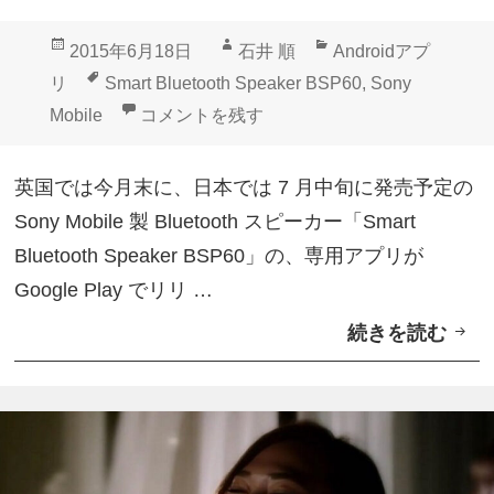
t
投
作
カ
2015年6月18日
石井 順
Androidアプ
B
稿
成
テ
タ
リ
Smart Bluetooth Speaker BSP60
,
Sony
l
日:
者
ゴ
グ
Sony Mobile、「Smart Bluetooth Spe
Mobile
コメントを残す
u
リ
e
ー
英国では今月末に、日本では 7 月中旬に発売予定の
t
Sony Mobile 製 Bluetooth スピーカー「Smart
o
Bluetooth Speaker BSP60」の、専用アプリが
o
Google Play でリリ …
t
続きを読む
S
h
o
S
n
p
y
e
M
a