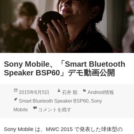
o
k
b
e
i
r
l
B
e
S
、
P
「
6
Sony Mobile、「Smart Bluetooth
S
0
Speaker BSP60」デモ動画公開
m
」
a
欧
投
作
カ
2015年6月5日
石井 順
Android情報
r
州
稿
成
テ
タ
Smart Bluetooth Speaker BSP60
,
Sony
t
で
日:
者
ゴ
グ
Sony Mobile、「Smart Bluetooth Spea
Mobile
コメントを残す
B
発
リ
l
売
ー
Sony Mobile は、MWC 2015 で発表した球体型の
u