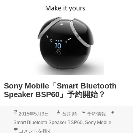
「
S
S
p
o
e
n
a
y
k
S
e
m
r
a
B
r
S
Sony Mobile「Smart Bluetooth
t
P
Speaker BSP60」予約開始？
B
6
l
0
投
作
カ
タ
2015年5月3日
石井 順
予約情報
u
」
稿
成
テ
グ
Smart Bluetooth Speaker BSP60
,
Sony Mobile
e
デ
日:
者
ゴ
Sony Mobile「Smart Bluetooth Speaker BSP60
コメントを残す