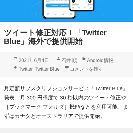
ツイート修正対応！「Twitter
Blue」海外で提供開始
投
作
カ
2021年6月4日
石井 順
Android情報
稿
成
テ
タ
ツイート修正対応！「Twitter
Twitter
,
Twitter Blue
コメントを残す
日:
者
ゴ
グ
リ
月定額サブスクリプションサービス「Twitter Blue」
ー
発表。月 300 円程度で 30 秒以内のツイート修正や
［ブックマーク フォルダ］機能などを利用可能。ま
ずはカナダとオーストラリアで提供開始。