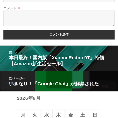
コメント
※
投
前
稿
本日最終！国内版「Xiaomi Redmi 9T」特価
前
【Amazon新生活セール】
ナ
の
ビ
投
次ページへ
ゲ
稿:
いきなり！「Google Chat」が解禁された
次
ー
の
シ
2026年8月
投
ョ
稿:
ン
月
火
水
木
金
土
日