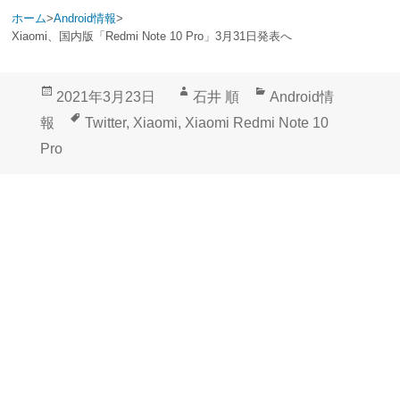
ホーム
>
Android情報
>
Xiaomi、国内版「Redmi Note 10 Pro」3月31日発表へ
投
作
カ
2021年3月23日
石井 順
Android情
稿
成
テ
タ
報
Twitter
,
Xiaomi
,
Xiaomi Redmi Note 10
日:
者
ゴ
グ
Pro
リ
ー