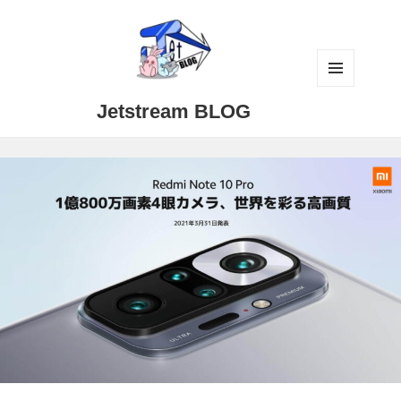
メニュ
Jetstream BLOG
ーとウ
ィジェ
ット