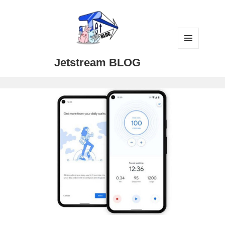
メニュ
Jetstream BLOG
ーとウ
ィジェ
ット