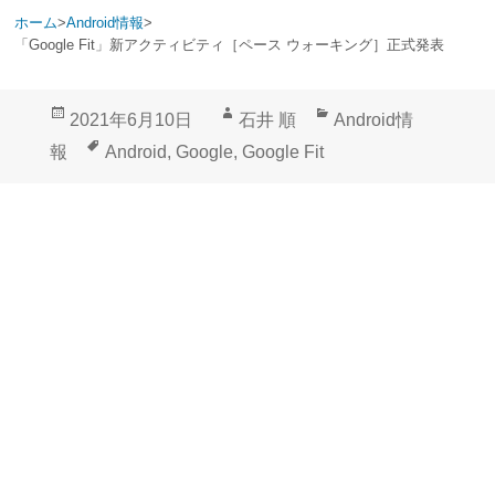
ホーム
>
Android情報
>
「Google Fit」新アクティビティ［ペース ウォーキング］正式発表
投
作
カ
2021年6月10日
石井 順
Android情
稿
成
テ
タ
報
Android
,
Google
,
Google Fit
日:
者
ゴ
グ
リ
ー