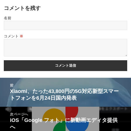
コメントを残す
名前
コメント
※
投
前
稿
Xiaomi、たった43,800円の5G対応新型スマー
前
トフォンを6月24日国内発表
ナ
の
ビ
投
次ページへ
ゲ
稿:
iOS「Google フォト」に新動画エディタ提供
次
ー
へ
の