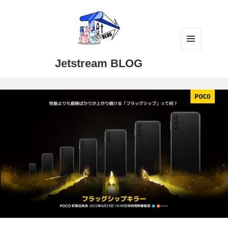
メニュ
Jetstream BLOG
ーとウ
ィジェ
ット