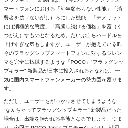
シップキラー” 新製品は、昨今のフラッグシップス
マートフォンにおける「毎年変わらない性能」「消
費者を蔑（ないがし）ろにした機能」「デメリット
には消極的な態度」「高騰し続ける価格」を覆（く
つがえ）すものとなるため。だいぶ自らハードルを
上げすぎな気もしますが、ユーザーが抱えている昨
今のフラッグシップスマートフォンに対するジレン
マを完全に払拭するような「POCO」“フラッグシッ
プキラー” 新製品が日本に投入されるとなれば、一
気に国内スマートフォンメーカーの勢力図が覆りま
す。
ただし、ユーザーをがっかりさせてしまうような
“なんちゃってフラッグシップキラー” 新製品だった
場合は、出端を挫かれる事態となるでしょう。つま
り、今回の POCO Japan プロモーションは、諸刃