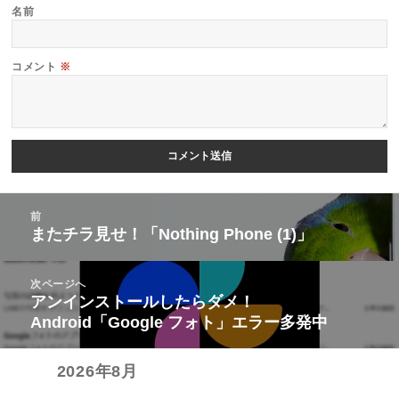
名前
コメント
※
投
前
稿
またチラ見せ！「Nothing Phone (1)」
前
ナ
の
ビ
次ページへ
投
アンインストールしたらダメ！
次
ゲ
稿:
Android「Google フォト」エラー多発中
の
ー
投
シ
2026年8月
稿:
ョ