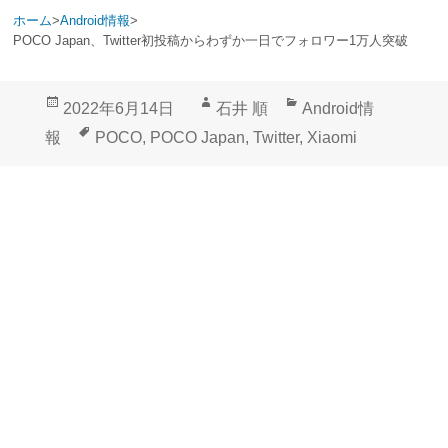
ホーム
>
Android情報
>
POCO Japan、Twitter初投稿からわずか一日でフォロワー1万人突破
投
作
カ
2022年6月14日
石井 順
Android情
稿
成
テ
タ
報
POCO
,
POCO Japan
,
Twitter
,
Xiaomi
日:
者
ゴ
グ
リ
ー