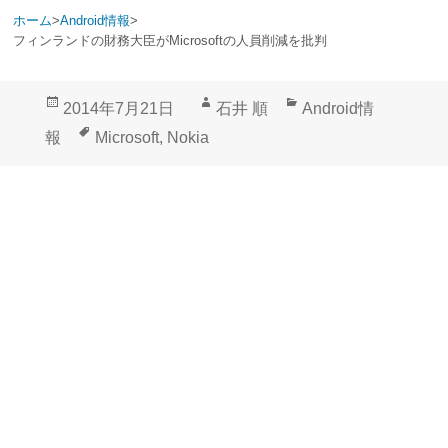
ホーム
>
Android情報
>
フィンランドの財務大臣がMicrosoftの人員削減を批判
投
作
カ
2014年7月21日
石井 順
Android情
稿
成
テ
タ
報
Microsoft
,
Nokia
日:
者
ゴ
グ
リ
ー