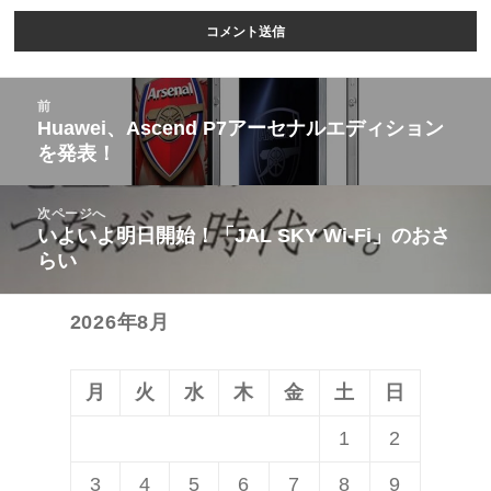
投
前
稿
Huawei、Ascend P7アーセナルエディション
前
を発表！
ナ
の
ビ
投
次ページへ
ゲ
稿:
いよいよ明日開始！「JAL SKY Wi-Fi」のおさ
次
ー
らい
の
シ
投
ョ
2026年8月
稿:
ン
月
火
水
木
金
土
日
1
2
3
4
5
6
7
8
9