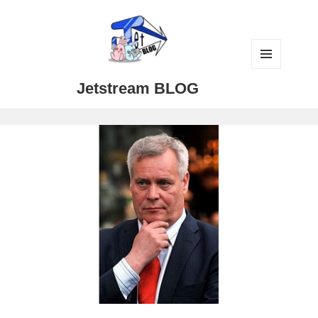
メニュ
Jetstream BLOG
ーとウ
ィジェ
ット