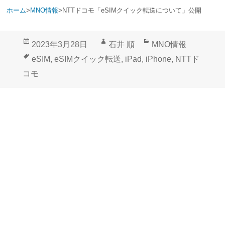
ホーム
>
MNO情報
>
NTTドコモ「eSIMクイック転送について」公開
投
作
カ
2023年3月28日
石井 順
MNO情報
稿
成
テ
タ
eSIM
,
eSIMクイック転送
,
iPad
,
iPhone
,
NTTド
日:
者
ゴ
グ
コモ
リ
ー