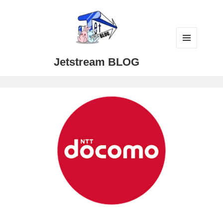
メニュ
Jetstream BLOG
ーとウ
ィジェ
ット