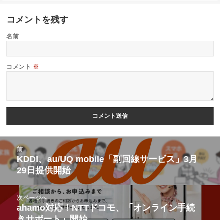
コメントを残す
名前
コメント
※
投
前
稿
KDDI、au/UQ mobile「副回線サービス」3月
前
29日提供開始
ナ
の
ビ
投
次ページへ
ゲ
稿:
ahamo対応！NTTドコモ、「オンライン手続
次
ー
きサポート」開始