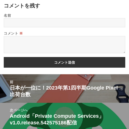
コメントを残す
名前
コメント
※
投
前
稿
日本が一位に！2023年第1四半期Google Pixel
前
出荷台数
ナ
の
ビ
投
次ページへ
ゲ
稿:
Android「Private Compute Services」
次
ー
v1.0.release.542575186配信
の
シ