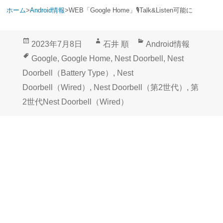
ホーム
>
Android情報
>
WEB「Google Home」🎙Talk&Listen可能に
投
作
カ
2023年7月8日
石井 順
Android情報
稿
成
テ
タ
Google
,
Google Home
,
Nest Doorbell
,
Nest
日:
者
ゴ
グ
Doorbell（Battery Type）
,
Nest
リ
Doorbell（Wired）
,
Nest Doorbell（第2世代）
,
第
ー
2世代Nest Doorbell（Wired）