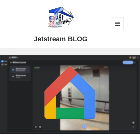
メニュ
Jetstream BLOG
ーとウ
ィジェ
ット