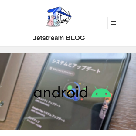
メニュ
Jetstream BLOG
ーとウ
ィジェ
ット