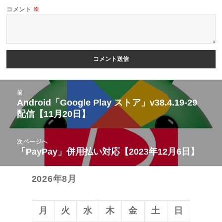
コメント
※
投
前
稿
Android「Google Play ストア」v38.4.19-29
前
配信【11月20日】
ナ
の
ビ
投
次ページへ
ゲ
稿:
「PayPay」併用払い対応【2023年12月6日】
次
ー
の
シ
2026年8月
投
ョ
稿:
ン
月
火
水
木
金
土
日