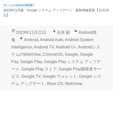
ホーム
>
Android情報
>
2023年11月版「Google システム アップデート」最新情報更新【11月20
日】
投
作
カ
2023年11月21日
石井 順
Android情
稿
成
テ
タ
報
Android
,
Android Auto
,
Android System
日:
者
ゴ
グ
Intelligence
,
Android TV
,
Android U+
,
Androidシス
リ
テムのWebView
,
ChromeOS
,
Google
,
Google
ー
Pay
,
Google Play
,
Google Play システム アップデ
ート
,
Google Play ストア
,
Google Play開発者サー
ビス
,
Google TV
,
Google ウォレット
,
Google シス
テム アップデート
,
Wear OS
,
WebView