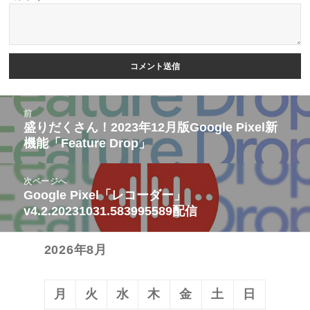
投
前
稿
盛りだくさん！2023年12月版Google Pixel新
前
機能「Feature Drop」
ナ
の
ビ
投
次ページへ
ゲ
稿:
Google Pixel「レコーダー」
次
ー
v4.2.20231031.583995589配信
の
シ
投
ョ
2026年8月
稿:
ン
月
火
水
木
金
土
日