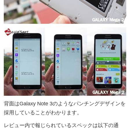
背面はGalaxy Note 3のようなパンチングデザインを
採用していることがわかります。
レビュー内で報じられているスペックは以下の通
り。
OS：Android 4.4.4
ディスプレイ：6インチ(720 ×1280)SAMOLED
4G LTE対応
CPU：Exynos 4415 Quad-core1.4GHz
GPU：Mali-400MP