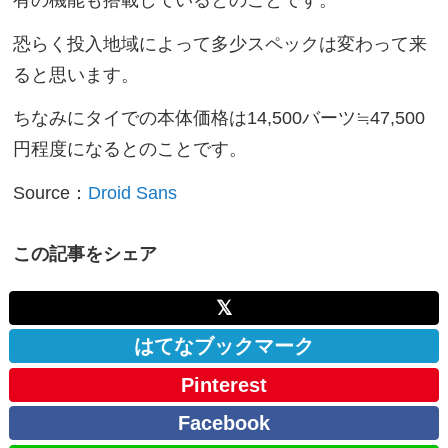
この記事をシェア
𝕏
はてなブックマーク
Pinterest
Facebook
LINE
執筆者情報：石井 順
今では月間最高 190 万 PV を誇る、運営歴 10 年以上
の当サイト「Jetstream BLOG」管理人です。海外ガジ
ェットの個人輸入や EC サイト運営、Google 公式認定
プログラム「Google ヘルプヒーロー」での活動を経
て、国内外ガジェット情報や Google 系アプリ / サービ
スの新機能情報など、当サイトを通して幅広く発信し