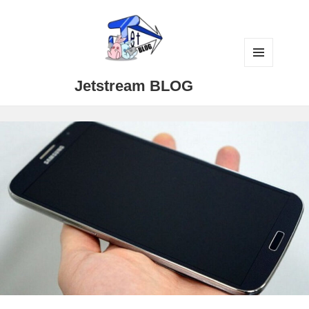
メニュ
Jetstream BLOG
ーとウ
ィジェ
ット