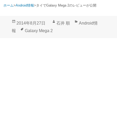
ホーム
>
Android情報
>
タイでGalaxy Mega 2のレビューが公開
投
作
カ
2014年8月27日
石井 順
Android情
稿
成
テ
タ
報
Galaxy Mega 2
日:
者
ゴ
グ
リ
ー