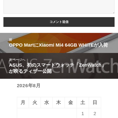
次ページへ
投
ASUS、初のスマートウォッチ「ZenWatch」
次
ゲ
稿:
が映るティザー公開
の
ー
投
シ
2026年8月
稿:
ョ
ン
月
火
水
木
金
土
日
1
2
3
4
5
6
7
8
9
10
11
12
13
14
15
16
17
18
19
20
21
22
23
24
25
26
27
28
29
30
31