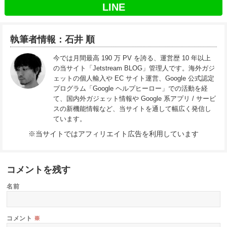
ています。
※当サイトではアフィリエイト広告を利用しています
コメントを残す
名前
コメント
※
投
前
稿
OPPO MartにXiaomi Mi4 64GB WHITEが入荷
前
ナ
の
ビ