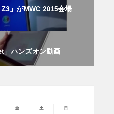
ia Z3」がMWC 2015会場
ablet」ハンズオン動画
金
土
日