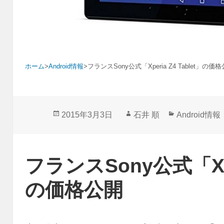
ホーム
>
Android情報
>
フランスSony公式「Xperia Z4 Tablet」の価
投
作
カ
2015年3月3日
石井 順
Android情報
稿
成
テ
日:
者
ゴ
リ
フランスSony公式「Xper
ー
の価格公開