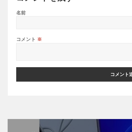
名前
コメント
※
投