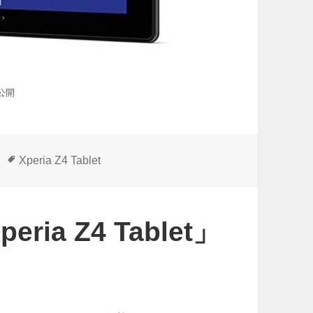
格公開
タ
Xperia Z4 Tablet
グ
ia Z4 Tablet」