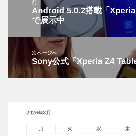
稿
前
Android 5.0.2搭載「Xper
ナ
前
ビ
で展示中
の
ゲ
投
ー
稿:
シ
次ページへ
ョ
Sony公式「Xperia Z4 T
次
ン
の
投
稿:
2026年8月
月
火
水
木