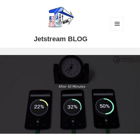
メニュ
Jetstream BLOG
ーとウ
ィジェ
ット