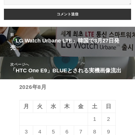
投
前
稿
「LG Watch Urbane LTE」韓国で3月27日発
前
売
ナ
の
ビ
投
次ページへ
ゲ
稿:
「HTC One E9」BLUEとされる実機画像流出
次
ー
の
シ
2026年8月
投
ョ
稿:
ン
月
火
水
木
金
土
日
1
2
3
4
5
6
7
8
9