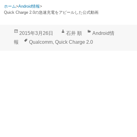
ホーム
>
Android情報
>
Quick Charge 2.0の急速充電をアピールした公式動画
投
作
カ
2015年3月26日
石井 順
Android情
稿
成
テ
タ
報
Qualcomm
,
Quick Charge 2.0
日:
者
ゴ
グ
リ
ー