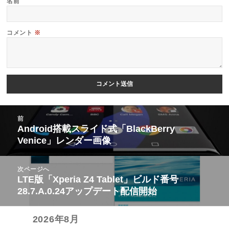
名前
コメント
※
投
前
稿
Android搭載スライド式「BlackBerry
前
Venice」レンダー画像
ナ
の
ビ
投
次ページへ
ゲ
稿:
LTE版「Xperia Z4 Tablet」ビルド番号
次
ー
28.7.A.0.24アップデート配信開始
の
シ
投
ョ
2026年8月
稿:
ン