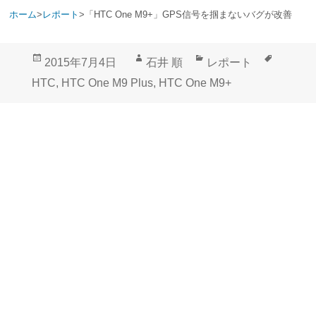
ホーム
>
レポート
>
「HTC One M9+」GPS信号を掴まないバグが改善
投
作
カ
タ
2015年7月4日
石井 順
レポート
稿
成
テ
グ
HTC
,
HTC One M9 Plus
,
HTC One M9+
日:
者
ゴ
リ
ー