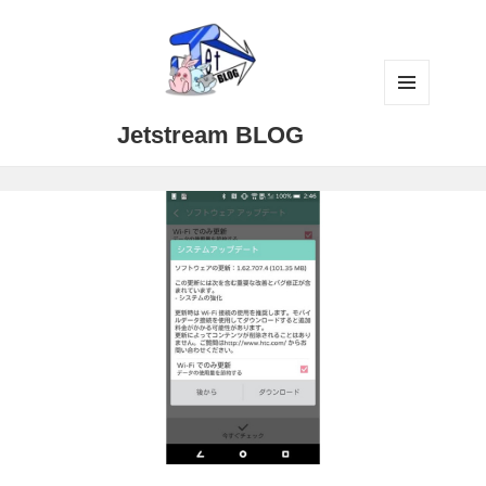
メニュ
Jetstream BLOG
ーとウ
ィジェ
ット