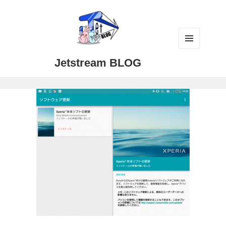
メニュ
Jetstream BLOG
ーとウ
ィジェ
ット