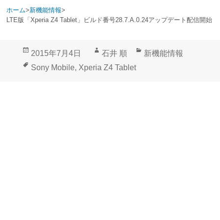
ホーム
>
新機能情報
>
LTE版「Xperia Z4 Tablet」ビルド番号28.7.A.0.24アップデート配信開始
投
作
カ
2015年7月4日
石井 順
新機能情報
稿
成
テ
タ
Sony Mobile
,
Xperia Z4 Tablet
日:
者
ゴ
グ
リ
ー