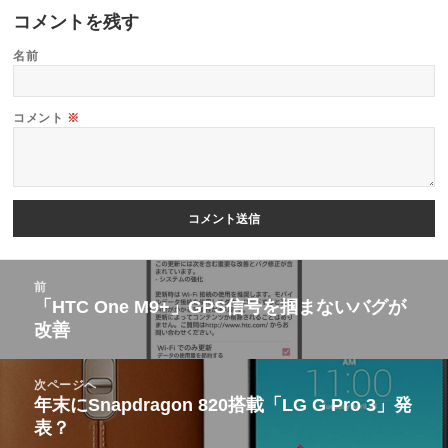
コメントを残す
名前
コメント
※
投
前
稿
「HTC One M9+」GPS信号を掴まないバグが
前
改善
ナ
の
ビ
投
次ページへ
ゲ
稿:
年末にSnapdragon 820搭載「LG G Pro 3」発
次
ー
表？
の
シ