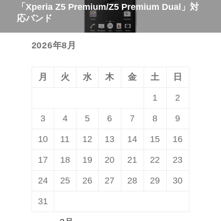
「Xperia Z5 Premium/Z5 Premium Dual」対
次
ゲ
稿:
応バンド
の
ー
投
シ
2026年8月
稿:
ョ
ン
月
火
水
木
金
土
日
1
2
3
4
5
6
7
8
9
10
11
12
13
14
15
16
17
18
19
20
21
22
23
24
25
26
27
28
29
30
31