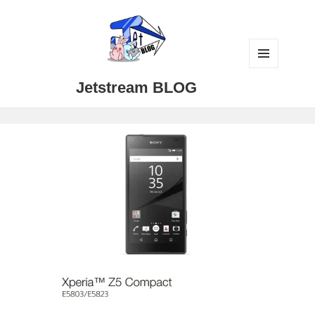
メニュ
Jetstream BLOG
ーとウ
ィジェ
ット