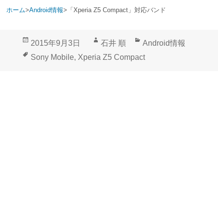
ホーム
>
Android情報
>
「Xperia Z5 Compact」対応バンド
投
作
カ
2015年9月3日
石井 順
Android情報
稿
成
テ
タ
Sony Mobile
,
Xperia Z5 Compact
日:
者
ゴ
グ
リ
ー