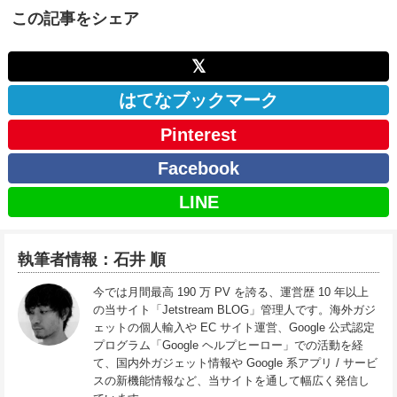
この記事をシェア
𝕏
はてなブックマーク
Pinterest
Facebook
LINE
執筆者情報：石井 順
今では月間最高 190 万 PV を誇る、運営歴 10 年以上
の当サイト「Jetstream BLOG」管理人です。海外ガジ
ェットの個人輸入や EC サイト運営、Google 公式認定
プログラム「Google ヘルプヒーロー」での活動を経
て、国内外ガジェット情報や Google 系アプリ / サービ
スの新機能情報など、当サイトを通して幅広く発信し