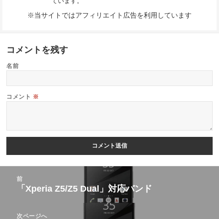
ています。
※当サイトではアフィリエイト広告を利用しています
コメントを残す
名前
コメント
※
投
前
稿
「Xperia Z5/Z5 Dual」対応バンド
前
ナ
の
ビ
次ページへ
投