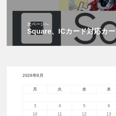
ゲ
投
ー
稿:
シ
次ページへ
ョ
Square、ICカード対応
次
ン
の
投
稿:
2026年8月
月
火
水
木
3
4
5
6
10
11
12
13