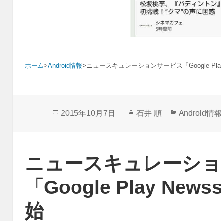
ホーム
>
Android情報
>
ニュースキュレーションサービス「Google Play
投
作
カ
2015年10月7日
石井 順
Android情
稿
成
テ
日:
者
ゴ
リ
ニュースキュレーシ
ー
「Google Play Ne
始