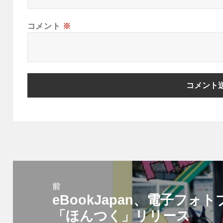
コメント
※
投
稿
前
eBookJapan、電子フ
ナ
前
ビ
「ほんつく」リリース
の