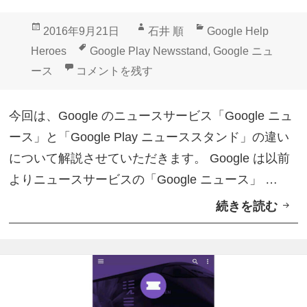
/
ス
削
投
作
カ
2016年9月21日
石井 順
Google Help
タ
除
稿
成
テ
タ
Heroes
Google Play Newsstand
,
Google ニュ
ン
す
日:
者
ゴ
グ
「Google ニュース」と「Google Play 
ース
コメントを残す
ド
る
リ
活
ー
方
今回は、Google のニュースサービス「Google ニュ
用
法
ース」と「Google Play ニューススタンド」の違い
T
について解説させていただきます。 Google は以前
i
よりニュースサービスの「Google ニュース」 …
p
続きを読む
「
s
G
：
o
そ
o
の
g
①