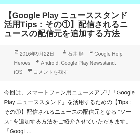
y
オ
ニ
フ
【Google Play ニューススタンド
ュ
ラ
活用Tips：その①】配信されるニ
ー
イ
ュースの配信元を追加する方法
ス
ン
ス
購
投
作
カ
2016年9月22日
石井 順
Google Help
タ
読
稿
成
テ
タ
Heroes
Android
,
Google Play Newsstand
,
ン
用
日:
者
ゴ
グ
【Google Play ニューススタンド活用Ti
iOS
コメントを残す
ド
に
リ
活
ダ
ー
今回は、スマートフォン用ニュースアプリ「Google
用
ウ
Play ニューススタンド」を活用するための【Tips：
T
ン
その①】配信されるニュースの配信元となる “ソー
i
ロ
ス” を追加する方法をご紹介させていただきます。
p
ー
「Googl …
s
ド