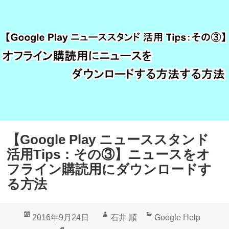
o
タ
g
ン
l
ド
e
」
P
ア
l
プ
a
リ
y
で
ニ
プ
【Google Play ニューススタンド
ュ
ッ
活用Tips：その③】ニュースをオ
ー
シ
フライン購読用にダウンロードす
ス
ュ
る方法
ス
通
タ
知
投
作
カ
2016年9月24日
石井 順
Google Help
ン
を