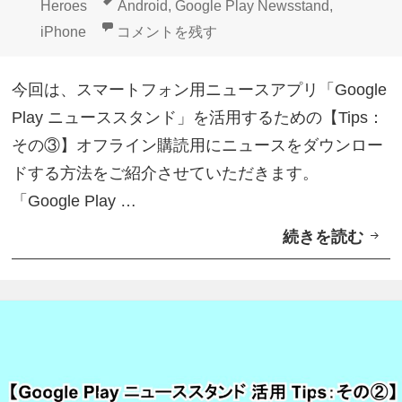
稿
成
テ
タ
Heroes
Android
,
Google Play Newsstand
,
ド
設
日:
者
ゴ
グ
【Google Play ニューススタンド活用
iPhone
コメントを残す
」
定
リ
が
ー
す
今回は、スマートフォン用ニュースアプリ「Google
デ
る
Play ニューススタンド」を活用するための【Tips：
ス
方
その③】オフライン購読用にニュースをダウンロー
ク
法
ドする方法をご紹介させていただきます。
ト
「Google Play …
ッ
続きを読む
【
プ
G
で
o
も
o
利
g
用
l
で