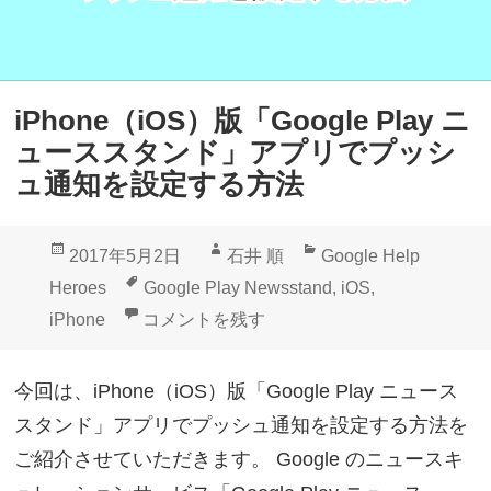
iPhone（iOS）版「Google Play ニ
ューススタンド」アプリでプッシ
ュ通知を設定する方法
投
作
カ
2017年5月2日
石井 順
Google Help
稿
成
テ
タ
Heroes
Google Play Newsstand
,
iOS
,
日:
者
ゴ
グ
iPhone（iOS）版「Google Play 
iPhone
コメントを残す
リ
ー
今回は、iPhone（iOS）版「Google Play ニュース
スタンド」アプリでプッシュ通知を設定する方法を
ご紹介させていただきます。 Google のニュースキ