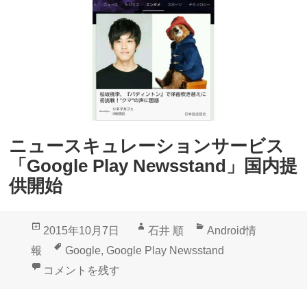
l
】
e
配
ニ
信
ュ
さ
ー
れ
ス
る
」
ニ
ニュースキュレーションサービス
と
ュ
「Google Play Newsstand」国内提
「
ー
供開始
G
ス
o
の
投
作
カ
2015年10月7日
石井 順
Android情
o
配
稿
成
テ
タ
報
Google
,
Google Play Newsstand
g
信
日:
者
ゴ
グ
ニュースキュレーションサービス「Google Play New
コメントを残す
l
元
リ
e
ー