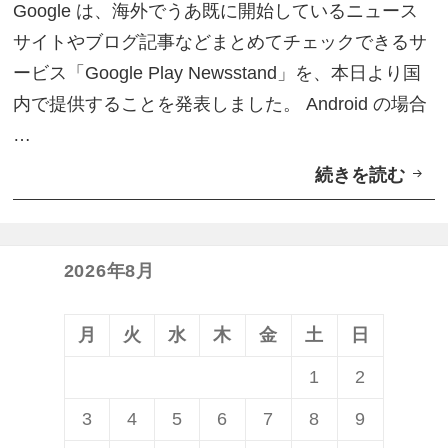
を
Google は、海外でうあ既に開始しているニュース
P
追
サイトやブログ記事などまとめてチェックできるサ
l
加
ービス「Google Play Newsstand」を、本日より国
a
す
内で提供することを発表しました。 Android の場合
y
る
…
ニ
方
続きを読む
ニ
ュ
法
ュ
ー
ー
ス
ス
2026年8月
ス
キ
タ
ュ
ン
月
火
水
木
金
土
日
レ
ド
1
2
ー
」
3
4
5
6
7
8
9
シ
の