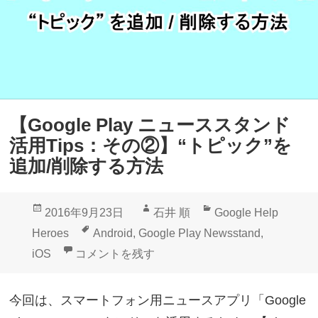
e
き
P
る
l
よ
a
う
y
に
ニ
な
【Google Play ニューススタンド
ュ
り
活用Tips：その②】“トピック”を
ー
ま
追加/削除する方法
ス
し
ス
た
投
作
カ
2016年9月23日
石井 順
Google Help
タ
稿
成
テ
タ
Heroes
Android
,
Google Play Newsstand
,
ン
日:
者
ゴ
グ
【Google Play ニューススタンド活用Tips
iOS
コメントを残す
ド
リ
活
ー
今回は、スマートフォン用ニュースアプリ「Google
用