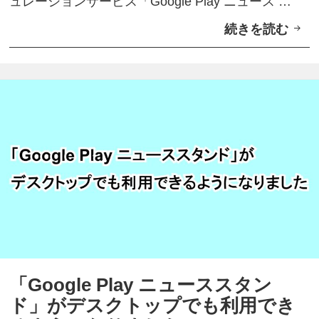
ュレーションサービス「Google Play ニュース …
続きを読む
i
P
h
o
n
e
（
i
O
S
）
版
「Google Play ニューススタン
「
ド」がデスクトップでも利用でき
G