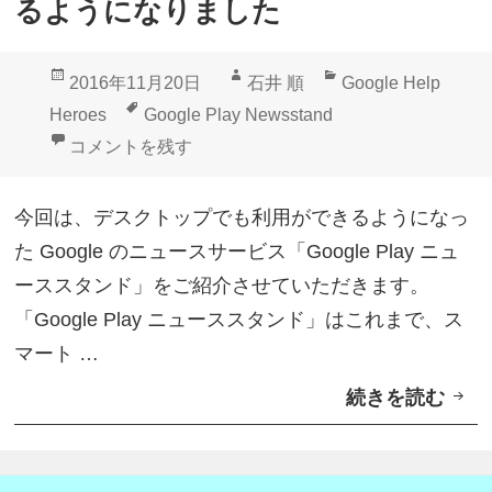
るようになりました
o
o
投
作
カ
2016年11月20日
石井 順
Google Help
g
稿
成
テ
タ
Heroes
Google Play Newsstand
l
日:
者
ゴ
グ
「Google Play ニューススタンド」がデスクトッ
コメントを残す
e
リ
P
ー
今回は、デスクトップでも利用ができるようになっ
l
た Google のニュースサービス「Google Play ニュ
a
ーススタンド」をご紹介させていただきます。
y
「Google Play ニューススタンド」はこれまで、ス
ニ
マート …
ュ
続きを読む
「
ー
G
ス
o
ス