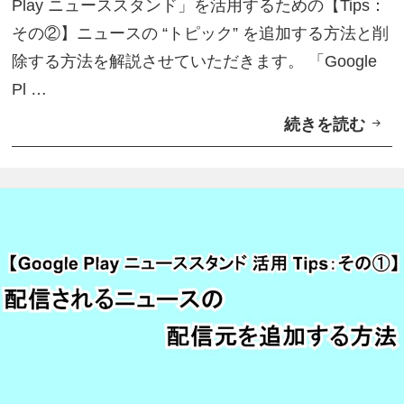
Play ニューススタンド」を活用するための【Tips：
T
その②】ニュースの “トピック” を追加する方法と削
i
除する方法を解説させていただきます。 「Google
p
Pl …
s
続きを読む
【
：
G
そ
o
の
o
③
g
】
l
ニ
e
ュ
P
ー
l
ス
a
を