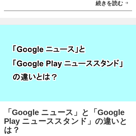
続きを読む
【
：
す
G
そ
る
o
の
方
o
②
法
g
】
l
“
e
ト
P
ピ
l
ッ
a
ク
y
”
ニ
を
「Google ニュース」と「Google
ュ
追
Play ニューススタンド」の違いと
ー
加
は？
ス