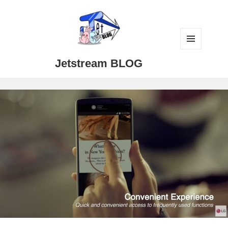
メニュ
Jetstream BLOG
ーとウ
ィジェ
ット