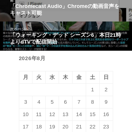
前
稿
「Chromecast Audio」Chromeの動画音声を
前
キャスト可能
ナ
の
ビ
投
次ページへ
ゲ
稿:
「ウォーキング・デッド シーズン6」本日21時
次
ー
よりdTVで配信開始
の
シ
投
ョ
2026年8月
稿:
ン
月
火
水
木
金
土
日
1
2
3
4
5
6
7
8
9
10
11
12
13
14
15
16
17
18
19
20
21
22
23