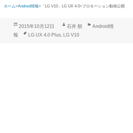
ホーム
>
Android情報
>
「LG V10」LG UX 4.0+プロモーション動画公開
投
作
カ
2015年10月12日
石井 順
Android情
稿
成
テ
タ
報
LG UX 4.0 Plus
,
LG V10
日:
者
ゴ
グ
リ
ー