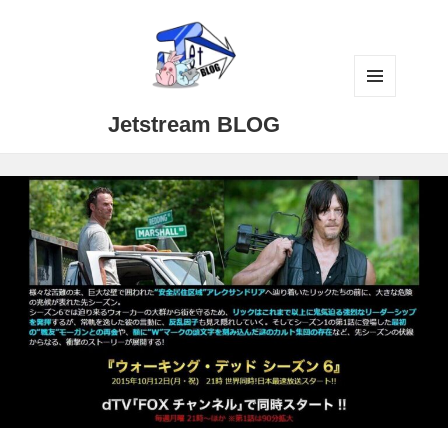
メニュ
Jetstream BLOG
ーとウ
ィジェ
ット