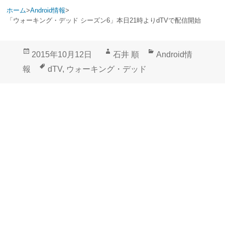
ホーム
>
Android情報
>
「ウォーキング・デッド シーズン6」本日21時よりdTVで配信開始
投
作
カ
2015年10月12日
石井 順
Android情
稿
成
テ
タ
報
dTV
,
ウォーキング・デッド
日:
者
ゴ
グ
リ
ー