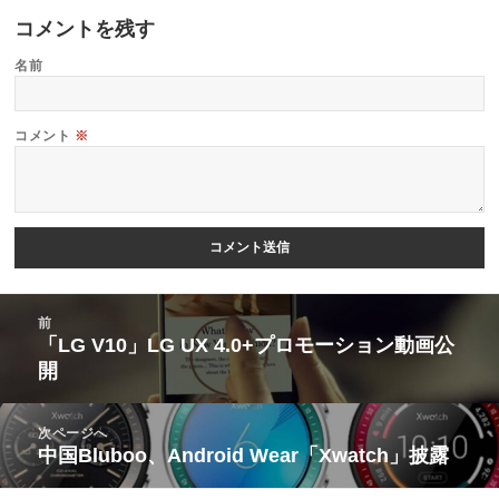
コメントを残す
名前
コメント
※
投
前
稿
「LG V10」LG UX 4.0+プロモーション動画公
前
開
ナ
の
ビ
投
次ページへ
ゲ
稿:
中国Bluboo、Android Wear「Xwatch」披露
次
ー
の
シ