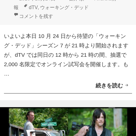
7
稿
成
テ
タ
報
dTV
,
ウォーキング・デッド
後
日:
者
ゴ
グ
dTV、「ウォーキング・デッド」シーズン7第1話オ
コメントを残す
半
リ
エ
ー
いよいよ本日 10 月 24 日から待望の「ウォーキン
ピ
グ・デッド」シーズン 7 が 21 時より開始されます
ー
が、dTV では同日の 12 時から 21 時の間、抽選で
ソ
2,000 名限定でオンライン試写会を開催します。も
ー
…
ド
続きを読む
d
は
T
2
V
0
、
1
「
7
ウ
年