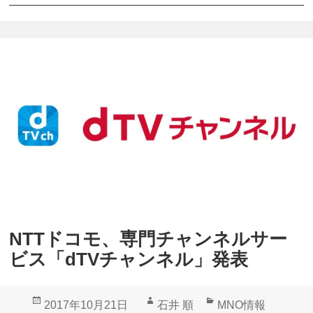
d
T
V
」
視
聴
中
チ
ャ
ン
ネ
NTTドコモ、専門チャンネルサー
ル
ビス「dTVチャンネル」発表
追
加
投
作
カ
2017年10月21日
石井 順
MNO情報