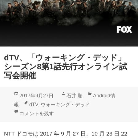
、
専
門
チ
ャ
ン
dTV、「ウォーキング・デッド」
ネ
シーズン8第1話先行オンライン試
ル
写会開催
サ
ー
投
作
カ
2017年9月27日
石井 順
Android情
ビ
稿
成
テ
タ
報
dTV
,
ウォーキング・デッド
ス
日:
者
ゴ
グ
dTV、「ウォーキング・デッド」シーズン8第1話先
コメントを残す
「
リ
d
ー
NTT ドコモは 2017 年 9 月 27 日、10 月 23 日 22
T