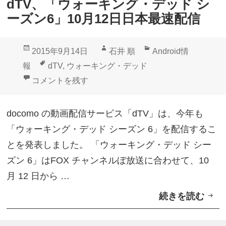
dTV、「ウォーキング・デッド シ
ー
で
ーズン6」10月12日日本最速配信
ズ
開
ン
始
投
作
カ
2015年9月14日
石井 順
Android情
6
稿
成
テ
タ
報
dTV
,
ウォーキング・デッド
」
日:
者
ゴ
グ
dTV、「ウォーキング・デッド シーズン6」10月12
コメントを残す
本
リ
日
ー
docomo の動画配信サービス「dTV」は、今年も
2
「ウォーキング・デッド シーズン 6」を配信するこ
1
とを発表しました。 「ウォーキング・デッド シー
時
ズン 6」はFOX チャンネルぼ放送に合わせて、10
よ
月 12 日から …
り
続きを読む
d
d
T
T