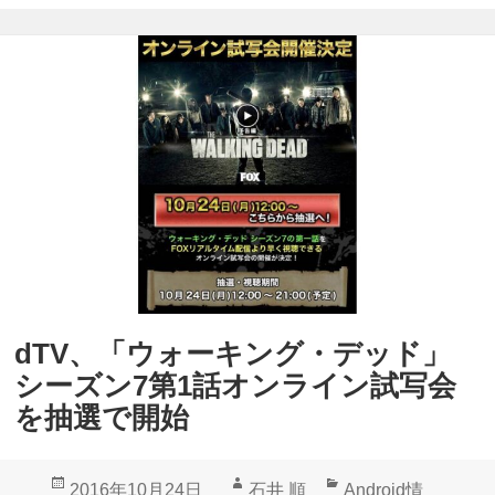
ォ
オ
ー
ン
キ
ラ
ン
イ
グ
ン
・
試
デ
写
ッ
会
ド
開
」
催
dTV、「ウォーキング・デッド」
シ
シーズン7第1話オンライン試写会
ー
を抽選で開始
ズ
ン
投
作
カ
2016年10月24日
石井 順
Android情