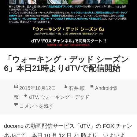
ォ
2
ー
月
キ
1
ン
3
グ
日
・
配
「ウォーキング・デッド シーズン
デ
信
6」本日21時よりdTVで配信開始
ッ
ド
投
作
カ
2015年10月12日
石井 順
Android情
」
稿
成
テ
タ
報
dTV
,
ウォーキング・デッド
シ
日:
者
ゴ
グ
「ウォーキング・デッド シーズン6」本日21時よりdT
コメントを残す
ー
リ
ズ
ー
docomo の動画配信サービス「dTV」の FOX チャン
ン
ネルにて、本日 10 月 12 日 21 時より、いよいよ