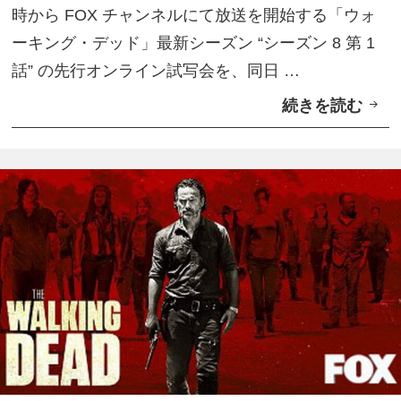
時から FOX チャンネルにて放送を開始する「ウォ
V
ーキング・デッド」最新シーズン “シーズン 8 第 1
チ
話” の先行オンライン試写会を、同日 …
ャ
続きを読む
d
ン
T
ネ
V
ル
、
」
「
発
ウ
表
ォ
ー
キ
ン
グ