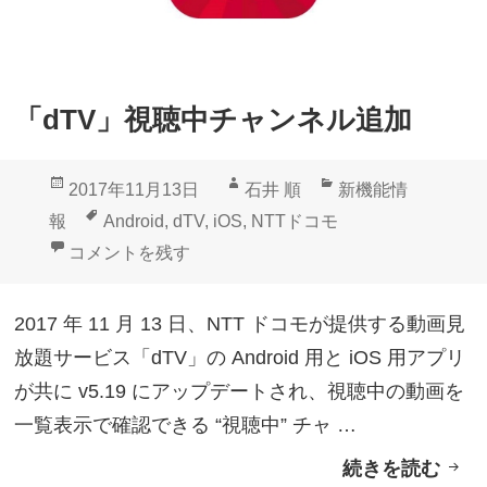
「dTV」視聴中チャンネル追加
投
作
カ
2017年11月13日
石井 順
新機能情
稿
成
テ
タ
報
Android
,
dTV
,
iOS
,
NTTドコモ
日:
者
ゴ
グ
「dTV」視聴中チャンネル追加 に
コメントを残す
リ
ー
2017 年 11 月 13 日、NTT ドコモが提供する動画見
放題サービス「dTV」の Android 用と iOS 用アプリ
が共に v5.19 にアップデートされ、視聴中の動画を
一覧表示で確認できる “視聴中” チャ …
続きを読む
「