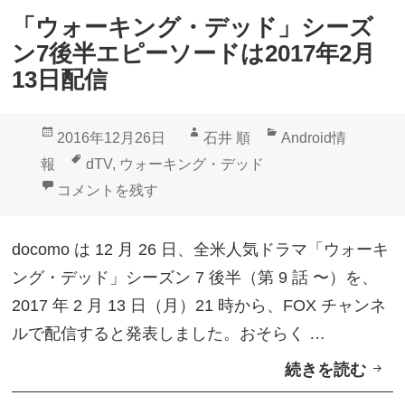
・
「ウォーキング・デッド」シーズ
デ
ン7後半エピーソードは2017年2月
ッ
13日配信
ド
」
投
作
カ
2016年12月26日
石井 順
Android情
シ
稿
成
テ
タ
報
dTV
,
ウォーキング・デッド
ー
日:
者
ゴ
グ
「ウォーキング・デッド」シーズン7後半エピーソードは
コメントを残す
ズ
リ
ン
ー
docomo は 12 月 26 日、全米人気ドラマ「ウォーキ
8
ング・デッド」シーズン 7 後半（第 9 話 〜）を、
第
2017 年 2 月 13 日（月）21 時から、FOX チャンネ
1
ルで配信すると発表しました。おそらく …
話
続きを読む
「
先
ウ
行