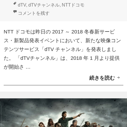
稿
成
テ
タ
dTV
,
dTVチャンネル
,
NTTドコモ
日:
者
ゴ
グ
NTTドコモ、専門チャンネルサービス「dTVチャンネ
コメントを残す
リ
ー
NTT ドコモは昨日の 2017 ～ 2018 冬春新サービ
ス・新製品発表イベントにおいて、新たな映像コン
テンツサービス「dTV チャンネル」を発表しまし
た。 「dTVチャンネル」は、2018 年 1 月より提供
が開始さ …
続きを読む
N
T
T
ド
コ
モ