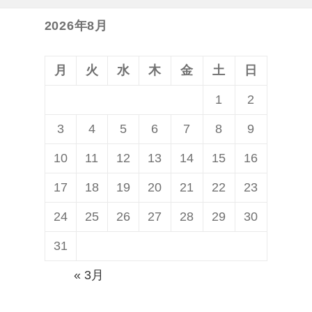
V
V
、
で
2026年8月
「
配
ウ
信
月
火
水
木
金
土
日
ォ
開
1
2
ー
始
3
4
5
6
7
8
9
キ
ン
10
11
12
13
14
15
16
グ
17
18
19
20
21
22
23
・
24
25
26
27
28
29
30
デ
ッ
31
ド
« 3月
シ
ー