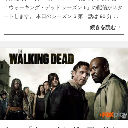
7
「ウォーキング・デッド シーズン 6」の配信がスタ
第
ートします。 本日のシーズン 6 第一話は 90 分 …
1
続きを読む
「
話
ウ
オ
ォ
ン
ー
ラ
キ
イ
ン
ン
グ
試
・
写
デ
会
ッ
を
ド
抽
シ
選