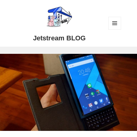
メニュ
Jetstream BLOG
ーとウ
ィジェ
ット