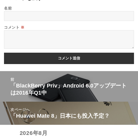
名前
コメント
※
投
前
稿
「BlackBerry Priv」Android 6.0アップデート
前
は2016年Q1中
ナ
の
ビ
投
次ページへ
ゲ
稿:
「Huawei Mate 8」日本にも投入予定？
次
ー
の
シ
2026年8月
投
ョ