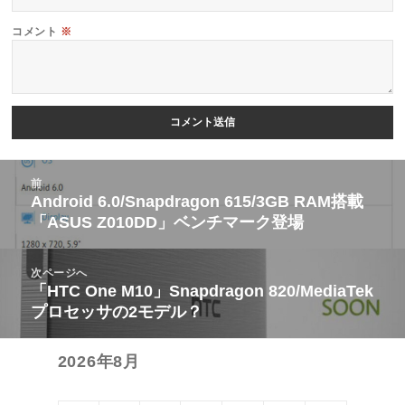
コメント
※
投
前
稿
Android 6.0/Snapdragon 615/3GB RAM搭載
前
「ASUS Z010DD」ベンチマーク登場
ナ
の
ビ
投
次ページへ
ゲ
稿:
「HTC One M10」Snapdragon 820/MediaTek
次
ー
プロセッサの2モデル？
の
シ
投
ョ
2026年8月
稿:
ン