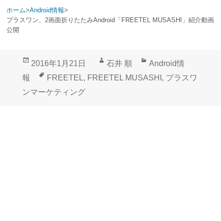
ホーム
>
Android情報
>
プラスワン、2画面折りたたみAndroid「FREETEL MUSASHI」紹介動画
公開
投
作
カ
2016年1月21日
石井 順
Android情
稿
成
テ
タ
報
FREETEL
,
FREETEL MUSASHI
,
プラスワ
日:
者
ゴ
グ
ンマーケティング
リ
ー