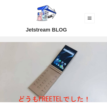
メニュ
Jetstream BLOG
ーとウ
ィジェ
ット